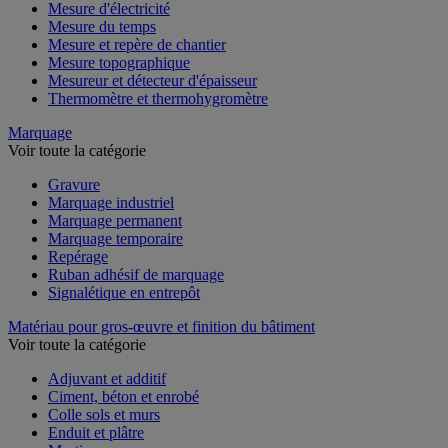
Mesure de l'environnement
Mesure d'électricité
Mesure du temps
Mesure et repère de chantier
Mesure topographique
Mesureur et détecteur d'épaisseur
Thermomètre et thermohygromètre
Marquage
Voir toute la catégorie
Gravure
Marquage industriel
Marquage permanent
Marquage temporaire
Repérage
Ruban adhésif de marquage
Signalétique en entrepôt
Matériau pour gros-œuvre et finition du bâtiment
Voir toute la catégorie
Adjuvant et additif
Ciment, béton et enrobé
Colle sols et murs