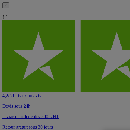
×
{ }
4,2/5 Laissez un avis
Devis sous 24h
Livraison offerte dès 200 € HT
Retour gratuit sous 30 jours