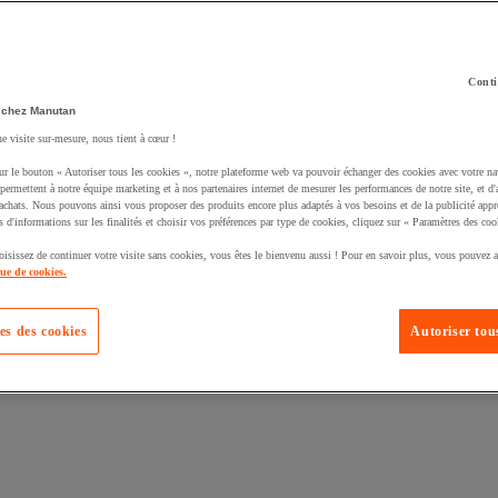
Conti
 chez Manutan
ne visite sur-mesure, nous tient à cœur !
uté un produit à votre panier :
ur le bouton « Autoriser tous les cookies », notre plateforme web va pouvoir échanger des cookies avec votre na
permettent à notre équipe marketing et à nos partenaires internet de mesurer les performances de notre site, et d'
'achats. Nous pouvons ainsi vous proposer des produits encore plus adaptés à vos besoins et de la publicité appr
s d'informations sur les finalités et choisir vos préférences par type de cookies, cliquez sur « Paramètres des coo
oisissez de continuer votre visite sans cookies, vous êtes le bienvenu aussi ! Pour en savoir plus, vous pouvez a
que de cookies.
es des cookies
Autoriser tous