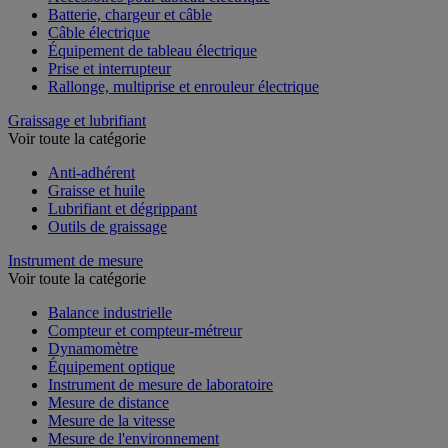
Accessoires pour tableau électrique
Batterie, chargeur et câble
Câble électrique
Équipement de tableau électrique
Prise et interrupteur
Rallonge, multiprise et enrouleur électrique
Graissage et lubrifiant
Voir toute la catégorie
Anti-adhérent
Graisse et huile
Lubrifiant et dégrippant
Outils de graissage
Instrument de mesure
Voir toute la catégorie
Balance industrielle
Compteur et compteur-métreur
Dynamomètre
Équipement optique
Instrument de mesure de laboratoire
Mesure de distance
Mesure de la vitesse