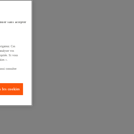
nuer sans accepter
vigateur. Ces
analyser vos
opriée. Si vous
kies ».
ussi consulter
 les cookies