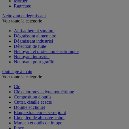
Enduit et plâtre
Mortier
Ragréage
Nettoyant et dégraissant
Voir toute la catégorie
Anti-adhérent soudure
Dégraissant alimentaire
Dégraissant industriel
Détection de fuite
Nettoyant et protection électronique
Nettoyant industriel
Nettoyant pour graffiti
Outillage à main
Voir toute la catégorie
Clé
Clé et tournevis dynamométrique
Composition d'outils
Cutter, cisaille et scie
Douille et cliquet
Étau, extracteur et serre-joint
Lime, feuille abrasive, rabot
Marteau et outils de frappe