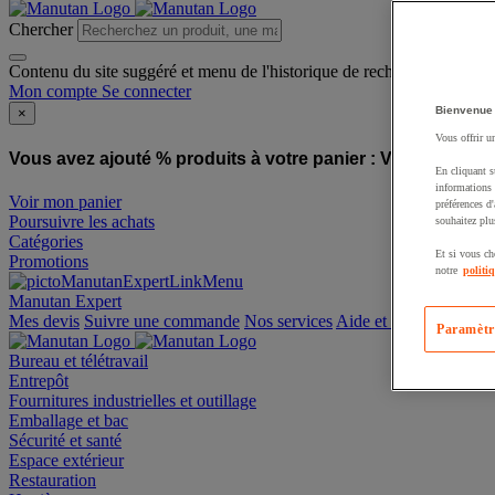
Chercher
Contenu du site suggéré et menu de l'historique de recherche
Mon compte
Se connecter
Bienvenue
×
Vous offrir u
Vous avez ajouté % produits à votre panier :
Vous avez ajo
En cliquant s
informations 
Voir mon panier
préférences d
Poursuivre les achats
souhaitez plu
Catégories
Et si vous ch
Promotions
notre
politi
Manutan Expert
offre reconditionnée
Paramètr
Mes devis
Suivre une commande
Nos services
Aide et contact
Bureau et télétravail
Entrepôt
Fournitures industrielles et outillage
Emballage et bac
Sécurité et santé
Espace extérieur