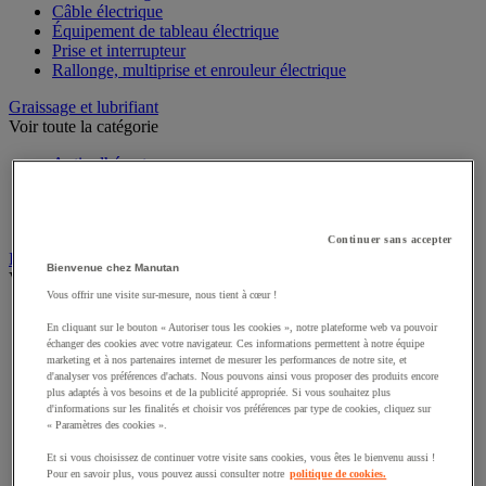
Câble électrique
Équipement de tableau électrique
Prise et interrupteur
Rallonge, multiprise et enrouleur électrique
Graissage et lubrifiant
Voir toute la catégorie
Anti-adhérent
Graisse et huile
Lubrifiant et dégrippant
Outils de graissage
Continuer sans accepter
Instrument de mesure
Bienvenue chez Manutan
Voir toute la catégorie
Vous offrir une visite sur-mesure, nous tient à cœur !
Balance industrielle
En cliquant sur le bouton « Autoriser tous les cookies », notre plateforme web va pouvoir
Compteur et compteur-métreur
échanger des cookies avec votre navigateur. Ces informations permettent à notre équipe
Dynamomètre
marketing et à nos partenaires internet de mesurer les performances de notre site, et
Équipement optique
d'analyser vos préférences d'achats. Nous pouvons ainsi vous proposer des produits encore
Instrument de mesure de laboratoire
plus adaptés à vos besoins et de la publicité appropriée. Si vous souhaitez plus
d'informations sur les finalités et choisir vos préférences par type de cookies, cliquez sur
Mesure de distance
« Paramètres des cookies ».
Mesure de la vitesse
Mesure de l'environnement
Et si vous choisissez de continuer votre visite sans cookies, vous êtes le bienvenu aussi !
Mesure d'électricité
Pour en savoir plus, vous pouvez aussi consulter notre
politique de cookies.