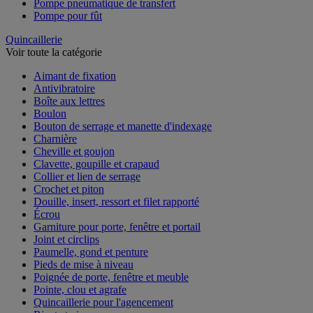
Pompe pneumatique de transfert
Pompe pour fût
Quincaillerie
Voir toute la catégorie
Aimant de fixation
Antivibratoire
Boîte aux lettres
Boulon
Bouton de serrage et manette d'indexage
Charnière
Cheville et goujon
Clavette, goupille et crapaud
Collier et lien de serrage
Crochet et piton
Douille, insert, ressort et filet rapporté
Écrou
Garniture pour porte, fenêtre et portail
Joint et circlips
Paumelle, gond et penture
Pieds de mise à niveau
Poignée de porte, fenêtre et meuble
Pointe, clou et agrafe
Quincaillerie pour l'agencement