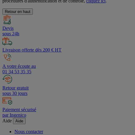
procédures d'authentification et de contrôle,
cliquez ici
.
Retour en haut
Devis
sous 24h
Livraison offerte dès 200 € HT
A votre écoute au
01 34 53 35 35
Retour gratuit
sous 30 jours
Paiement sécurisé
par Ingenico
Aide
Aide
Nous contacter