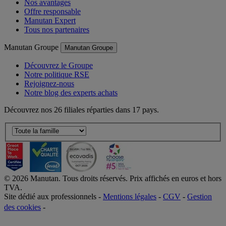
Nos avantages
Offre responsable
Manutan Expert
Tous nos partenaires
Manutan Groupe
Manutan Groupe
Découvrez le Groupe
Notre politique RSE
Rejoignez-nous
Notre blog des experts achats
Découvrez nos 26 filiales réparties dans 17 pays.
©
2026
Manutan. Tous droits réservés. Prix affichés en euros et hors
TVA.
Site dédié aux professionnels -
Mentions légales
-
CGV
-
Gestion
des cookies
-
Accessibilité  Non conformités