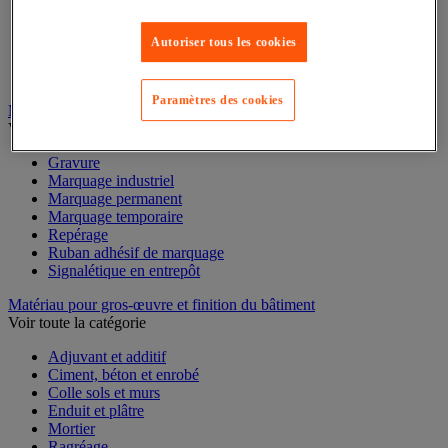
Mesure du temps
Mesure et repère de chantier
Mesure topographique
Autoriser tous les cookies
Mesureur et détecteur d'épaisseur
Thermomètre et thermohygromètre
Paramètres des cookies
Marquage
Voir toute la catégorie
Gravure
Marquage industriel
Marquage permanent
Marquage temporaire
Repérage
Ruban adhésif de marquage
Signalétique en entrepôt
Matériau pour gros-œuvre et finition du bâtiment
Voir toute la catégorie
Adjuvant et additif
Ciment, béton et enrobé
Colle sols et murs
Enduit et plâtre
Mortier
Ragréage