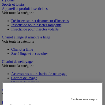
Hygiène
Sports et loisirs
Appareil et produit insecticides
Voir toute la catégorie
Désinsectiseur et destructeur d’insectes
Insecticide pour insectes rampants
Insecticide pour insectes volants
Chariot à linge et armoire à linge
Voir toute la catégorie
Chariot à linge
Sac à linge et accessoires
Chariot de nettoyage
Voir toute la catégorie
Accessoires pour chariot de nettoyage
Chariot de lavage
Chariot de ménage
Cireuse à chaussures
Voir toute la catégorie
Continuer sans accepter
Équipement sanitaires, douche et salle de bain