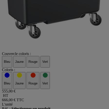
Couvercle coloris :
Bleu
Jaune
Rouge
Vert
Coloris :
Bleu
Jaune
Rouge
Vert
555,00 €
HT
666,00 €
TTC
L'unité
Réf. :
Sélectionnez un produit