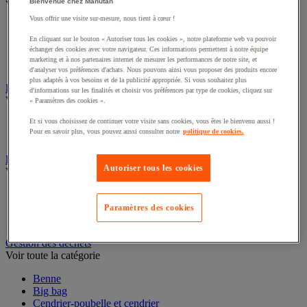
Bienvenue chez Manutan
Voir toute la catégorie
Vous offrir une visite sur-mesure, nous tient à cœur !
Cloison et cabine pour sanitaires
Équipement douche
En cliquant sur le bouton « Autoriser tous les cookies », notre plateforme web va pouvoir
échanger des cookies avec votre navigateur. Ces informations permettent à notre équipe
Équipement salle de bain
marketing et à nos partenaires internet de mesurer les performances de notre site, et
Équipement sanitaires
d'analyser vos préférences d'achats. Nous pouvons ainsi vous proposer des produits encore
plus adaptés à vos besoins et de la publicité appropriée. Si vous souhaitez plus
Essuie-mains et distributeur d’essuie-mains
d'informations sur les finalités et choisir vos préférences par type de cookies, cliquez sur
Voir toute la catégorie
« Paramètres des cookies ».
Et si vous choisissez de continuer votre visite sans cookies, vous êtes le bienvenu aussi !
Distributeur d'essuie-mains
Pour en savoir plus, vous pouvez aussi consulter notre
politique de cookies.
Essuie-mains en feuilles ou rouleau
Essuyage industriel
Autoriser tous les cookies
Voir toute la catégorie
Bobine d'essuyage industriel
Chiffons textile et non-tissé
Paramètres des cookies
Distributeur d'essuyage industriel
Gestion des déchets
Voir toute la catégorie
Benne
Big bag
Cendrier-poubelle et cendrier