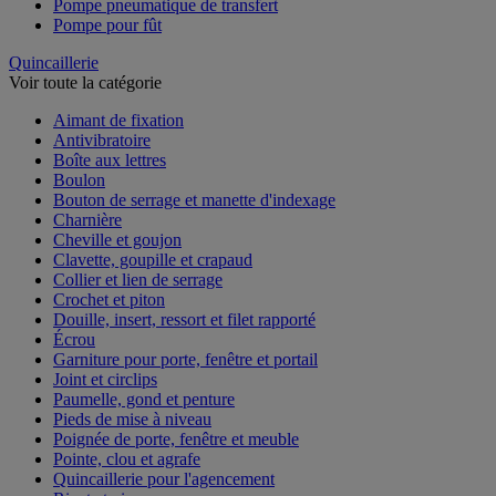
Pompe pneumatique de transfert
Pompe pour fût
Quincaillerie
Voir toute la catégorie
Aimant de fixation
Antivibratoire
Boîte aux lettres
Boulon
Bouton de serrage et manette d'indexage
Charnière
Cheville et goujon
Clavette, goupille et crapaud
Collier et lien de serrage
Crochet et piton
Douille, insert, ressort et filet rapporté
Écrou
Garniture pour porte, fenêtre et portail
Joint et circlips
Paumelle, gond et penture
Pieds de mise à niveau
Poignée de porte, fenêtre et meuble
Pointe, clou et agrafe
Quincaillerie pour l'agencement