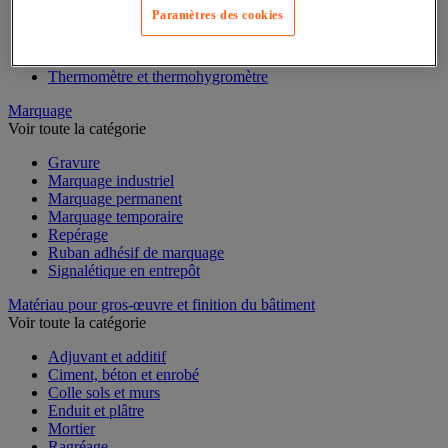
Mesure du temps
Paramètres des cookies
Mesure et repère de chantier
Mesure topographique
Mesureur et détecteur d'épaisseur
Thermomètre et thermohygromètre
Marquage
Voir toute la catégorie
Gravure
Marquage industriel
Marquage permanent
Marquage temporaire
Repérage
Ruban adhésif de marquage
Signalétique en entrepôt
Matériau pour gros-œuvre et finition du bâtiment
Voir toute la catégorie
Adjuvant et additif
Ciment, béton et enrobé
Colle sols et murs
Enduit et plâtre
Mortier
Ragréage