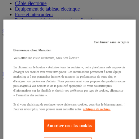
Câble électrique
Équipement de tableau électrique
Prise et interrupteur
Rallonge, multiprise et enrouleur électrique
Graissage et lubrifiant
Voir toute la catégorie
Continuer sans accepter
Anti-adhérent
Bienvenue chez Manutan
Graisse et huile
Lubrifiant et dégrippant
Vous offrir une visite sur-mesure, nous tient à cœur !
Outils de graissage
En cliquant sur le bouton « Autoriser tous les cookies », notre plateforme web va pouvoir
échanger des cookies avec votre navigateur. Ces informations permettent à notre équipe
Instrument de mesure
marketing et à nos partenaires internet de mesurer les performances de notre site, et
Voir toute la catégorie
d'analyser vos préférences d'achats. Nous pouvons ainsi vous proposer des produits encore
plus adaptés à vos besoins et de la publicité appropriée. Si vous souhaitez plus
Balance industrielle
d'informations sur les finalités et choisir vos préférences par type de cookies, cliquez sur
Compteur et compteur-métreur
« Paramètres des cookies ».
Dynamomètre
Et si vous choisissez de continuer votre visite sans cookies, vous êtes le bienvenu aussi !
Équipement optique
Pour en savoir plus, vous pouvez aussi consulter notre
politique de cookies.
Instrument de mesure de laboratoire
Mesure de distance
Mesure de la vitesse
Autoriser tous les cookies
Mesure de l'environnement
Mesure d'électricité