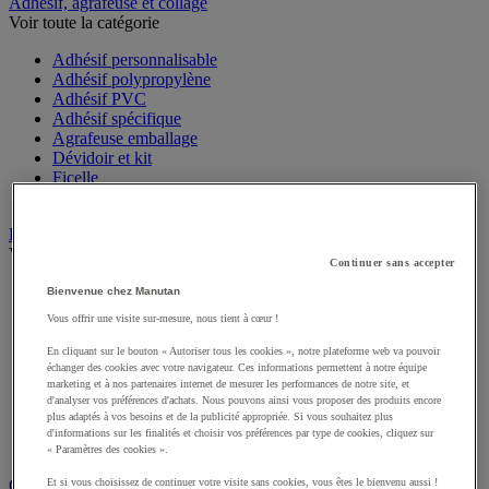
Sports et loisirs
Adhésif, agrafeuse et collage
Voir toute la catégorie
Adhésif personnalisable
Adhésif polypropylène
Adhésif PVC
Adhésif spécifique
Agrafeuse emballage
Dévidoir et kit
Ficelle
Pistolet à colle
Bac
Continuer sans accepter
Voir toute la catégorie
Bienvenue chez Manutan
Accessoires pour bac
Vous offrir une visite sur-mesure, nous tient à cœur !
Bac à bec
Bac de rangement
En cliquant sur le bouton « Autoriser tous les cookies », notre plateforme web va pouvoir
Bac de transport
échanger des cookies avec votre navigateur. Ces informations permettent à notre équipe
Bac gerbable
marketing et à nos partenaires internet de mesurer les performances de notre site, et
d'analyser vos préférences d'achats. Nous pouvons ainsi vous proposer des produits encore
Bac norme Europe
plus adaptés à vos besoins et de la publicité appropriée. Si vous souhaitez plus
Bac pliant
d'informations sur les finalités et choisir vos préférences par type de cookies, cliquez sur
Bac-tiroirs
« Paramètres des cookies ».
Rangement pour bacs
Et si vous choisissez de continuer votre visite sans cookies, vous êtes le bienvenu aussi !