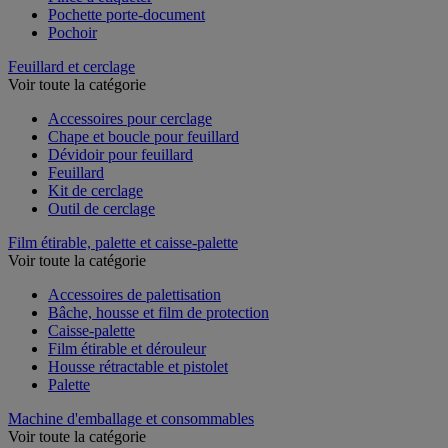
Pince à étiqueter
Pochette porte-document
Pochoir
Feuillard et cerclage
Voir toute la catégorie
Accessoires pour cerclage
Chape et boucle pour feuillard
Dévidoir pour feuillard
Feuillard
Kit de cerclage
Outil de cerclage
Film étirable, palette et caisse-palette
Voir toute la catégorie
Accessoires de palettisation
Bâche, housse et film de protection
Caisse-palette
Film étirable et dérouleur
Housse rétractable et pistolet
Palette
Machine d'emballage et consommables