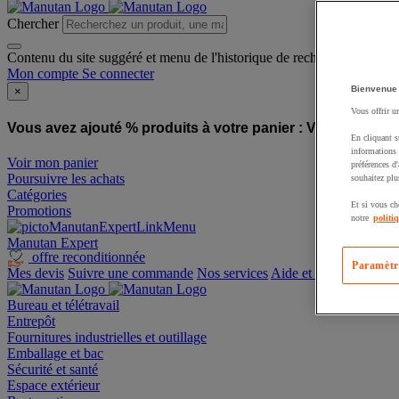
Chercher
Contenu du site suggéré et menu de l'historique de recherche
Mon compte
Se connecter
Bienvenue
×
Vous offrir u
Vous avez ajouté % produits à votre panier :
Vous avez ajo
En cliquant s
informations 
Voir mon panier
préférences d
Poursuivre les achats
souhaitez plu
Catégories
Et si vous ch
Promotions
notre
politi
Manutan Expert
offre reconditionnée
Paramètr
Mes devis
Suivre une commande
Nos services
Aide et contact
Bureau et télétravail
Entrepôt
Fournitures industrielles et outillage
Emballage et bac
Sécurité et santé
Espace extérieur