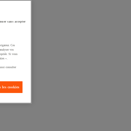
nuer sans accepter
vigateur. Ces
analyser vos
opriée. Si vous
kies ».
ussi consulter
 les cookies