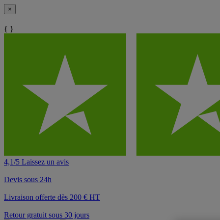
×
{ }
4,1/5 Laissez un avis
Devis sous 24h
Livraison offerte dès 200 € HT
Retour gratuit sous 30 jours