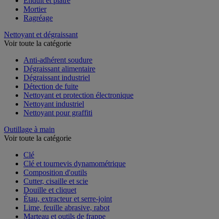
Enduit et plâtre
Mortier
Ragréage
Nettoyant et dégraissant
Voir toute la catégorie
Anti-adhérent soudure
Dégraissant alimentaire
Dégraissant industriel
Détection de fuite
Nettoyant et protection électronique
Nettoyant industriel
Nettoyant pour graffiti
Outillage à main
Voir toute la catégorie
Clé
Clé et tournevis dynamométrique
Composition d'outils
Cutter, cisaille et scie
Douille et cliquet
Étau, extracteur et serre-joint
Lime, feuille abrasive, rabot
Marteau et outils de frappe