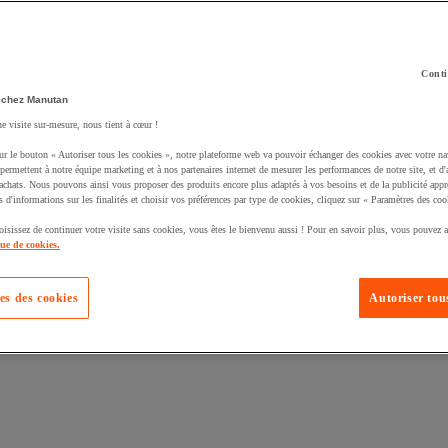
Conti
 chez Manutan
ne visite sur-mesure, nous tient à cœur !
uté un produit à votre panier :
ur le bouton « Autoriser tous les cookies », notre plateforme web va pouvoir échanger des cookies avec votre na
permettent à notre équipe marketing et à nos partenaires internet de mesurer les performances de notre site, et d'
'achats. Nous pouvons ainsi vous proposer des produits encore plus adaptés à vos besoins et de la publicité appr
s d'informations sur les finalités et choisir vos préférences par type de cookies, cliquez sur « Paramètres des coo
oisissez de continuer votre visite sans cookies, vous êtes le bienvenu aussi ! Pour en savoir plus, vous pouvez a
que de cookies.
es des cookies
Autoriser tous