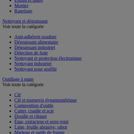
Enduit et plâtre
Mortier
Ragréage
Nettoyant et dégraissant
Voir toute la catégorie
Anti-adhérent soudure
Dégraissant alimentaire
Dégraissant industriel
Détection de fuite
Nettoyant et protection électronique
Nettoyant industriel
Nettoyant pour graffiti
Outillage à main
Voir toute la catégorie
Clé
Clé et tournevis dynamométrique
Composition d'outils
Cutter, cisaille et scie
Douille et cliquet
Étau, extracteur et serre-joint
Lime, feuille abrasive, rabot
Marteau et outils de frappe