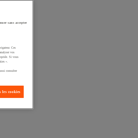
nuer sans accepter
vigateur. Ces
analyser vos
opriée. Si vous
kies ».
ussi consulter
 les cookies