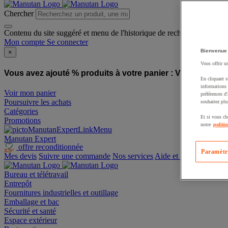
Chercher
Contenu du site suggéré et menu de l'historique de recherche
Mon compte
Se connecter
Bienvenue
×
Vous offrir u
Vous avez ajouté % produits à votre panier :
Vous avez ajo
En cliquant s
informations 
Voir mon panier
préférences d
Poursuivre les achats
souhaitez plu
Catégories
Et si vous ch
Promotions
notre
politi
Manutan Expert
offre reconditionnée
Paramètr
Mes devis
Suivre une commande
Nos services
Aide et contact
Bureau et télétravail
Entrepôt
Fournitures industrielles et outillage
Emballage et bac
Sécurité et santé
Espace extérieur