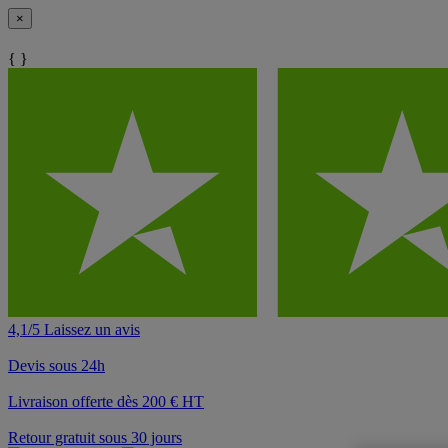
×
{ }
4,1/5 Laissez un avis
Devis sous 24h
Livraison offerte dès 200 € HT
Retour gratuit sous 30 jours