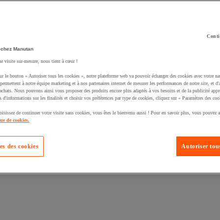
Conti
 chez Manutan
ne visite sur-mesure, nous tient à cœur !
uté un produit à votre panier :
ur le bouton « Autoriser tous les cookies », notre plateforme web va pouvoir échanger des cookies avec votre na
permettent à notre équipe marketing et à nos partenaires internet de mesurer les performances de notre site, et d'
'achats. Nous pouvons ainsi vous proposer des produits encore plus adaptés à vos besoins et de la publicité appr
s d'informations sur les finalités et choisir vos préférences par type de cookies, cliquez sur « Paramètres des coo
oisissez de continuer votre visite sans cookies, vous êtes le bienvenu aussi ! Pour en savoir plus, vous pouvez a
que de cookies.
es des cookies
Autoriser tous