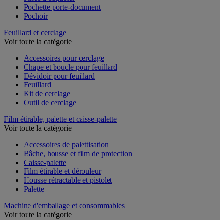
Pince à étiqueter
Pochette porte-document
Pochoir
Feuillard et cerclage
Voir toute la catégorie
Accessoires pour cerclage
Chape et boucle pour feuillard
Dévidoir pour feuillard
Feuillard
Kit de cerclage
Outil de cerclage
Film étirable, palette et caisse-palette
Voir toute la catégorie
Accessoires de palettisation
Bâche, housse et film de protection
Caisse-palette
Film étirable et dérouleur
Housse rétractable et pistolet
Palette
Machine d'emballage et consommables