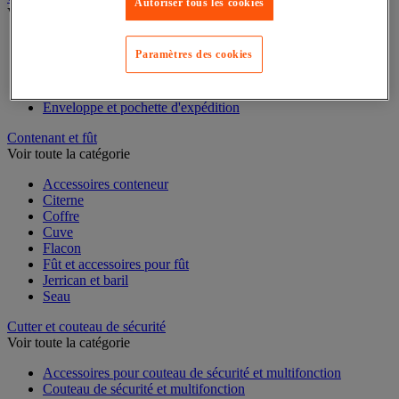
Autoriser tous les cookies
Caisse carton, enveloppe et boîte postale
Voir toute la catégorie
Paramètres des cookies
Boîte et tube d'expédition
Caisse carton
Caisse en bois
Caisse-palette carton
Enveloppe et pochette d'expédition
Contenant et fût
Voir toute la catégorie
Accessoires conteneur
Citerne
Coffre
Cuve
Flacon
Fût et accessoires pour fût
Jerrican et baril
Seau
Cutter et couteau de sécurité
Voir toute la catégorie
Accessoires pour couteau de sécurité et multifonction