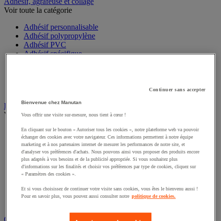
Sports et loisirs
Adhésif, agrafeuse et collage
Voir toute la catégorie
Adhésif personnalisable
Adhésif polypropylène
Adhésif PVC
Adhésif spécifique
Agrafeuse emballage
Dévidoir et kit
Ficelle
Continuer sans accepter
Pistolet à colle
Bienvenue chez Manutan
Bac
Vous offrir une visite sur-mesure, nous tient à cœur !
Voir toute la catégorie
En cliquant sur le bouton « Autoriser tous les cookies », notre plateforme web va pouvoir
échanger des cookies avec votre navigateur. Ces informations permettent à notre équipe
Accessoires pour bac
marketing et à nos partenaires internet de mesurer les performances de notre site, et
Bac à bec
d'analyser vos préférences d'achats. Nous pouvons ainsi vous proposer des produits encore
Bac de rangement
plus adaptés à vos besoins et de la publicité appropriée. Si vous souhaitez plus
Bac de transport
d'informations sur les finalités et choisir vos préférences par type de cookies, cliquez sur
Bac gerbable
« Paramètres des cookies ».
Bac norme Europe
Et si vous choisissez de continuer votre visite sans cookies, vous êtes le bienvenu aussi !
Bac pliant
Pour en savoir plus, vous pouvez aussi consulter notre
politique de cookies.
Bac-tiroirs
Rangement pour bacs