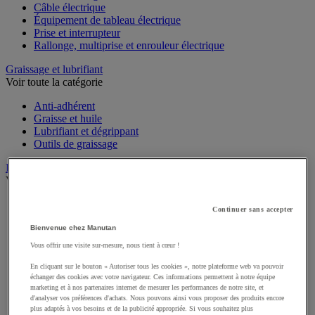
Câble électrique
Équipement de tableau électrique
Prise et interrupteur
Rallonge, multiprise et enrouleur électrique
Graissage et lubrifiant
Voir toute la catégorie
Anti-adhérent
Graisse et huile
Lubrifiant et dégrippant
Outils de graissage
Instrument de mesure
Voir toute la catégorie
Balance industrielle
Continuer sans accepter
Compteur et compteur-métreur
Bienvenue chez Manutan
Dynamomètre
Équipement optique
Vous offrir une visite sur-mesure, nous tient à cœur !
Instrument de mesure de laboratoire
Mesure de distance
En cliquant sur le bouton « Autoriser tous les cookies », notre plateforme web va pouvoir
échanger des cookies avec votre navigateur. Ces informations permettent à notre équipe
Mesure de la vitesse
marketing et à nos partenaires internet de mesurer les performances de notre site, et
Mesure de l'environnement
d'analyser vos préférences d'achats. Nous pouvons ainsi vous proposer des produits encore
Mesure d'électricité
plus adaptés à vos besoins et de la publicité appropriée. Si vous souhaitez plus