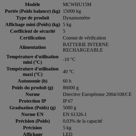
Modèle
MCWHU15M
Portée (Poids balance) (kg)
15000 kg
Type de produit
Dynamomètre
Affichage mini (Poids) (kg)
5 kg
Coefficient de sécurité
5
Certification
Constat de vérification
BATTERIE INTERNE
Alimentation
RECHARGEABLE
Température d'utilisation
-10 °C
mini (°C)
Température d'utilisation
40 °C
maxi (°C)
Autonomie (h)
60 h
Poids du produit (g)
86000 g
Norme
Directive Européenne 2004/108/CE
Protection IP
IP 67
Graduation (Poids) (g)
5000 g
Norme EN
EN 61326-1
Précision (Poids)
0,03% de la capacité
Précision
5 kg
Affichage
LED