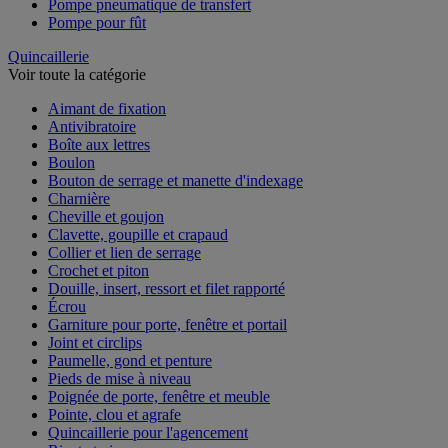
Pompe pneumatique de transfert
Pompe pour fût
Quincaillerie
Voir toute la catégorie
Aimant de fixation
Antivibratoire
Boîte aux lettres
Boulon
Bouton de serrage et manette d'indexage
Charnière
Cheville et goujon
Clavette, goupille et crapaud
Collier et lien de serrage
Crochet et piton
Douille, insert, ressort et filet rapporté
Écrou
Garniture pour porte, fenêtre et portail
Joint et circlips
Paumelle, gond et penture
Pieds de mise à niveau
Poignée de porte, fenêtre et meuble
Pointe, clou et agrafe
Quincaillerie pour l'agencement