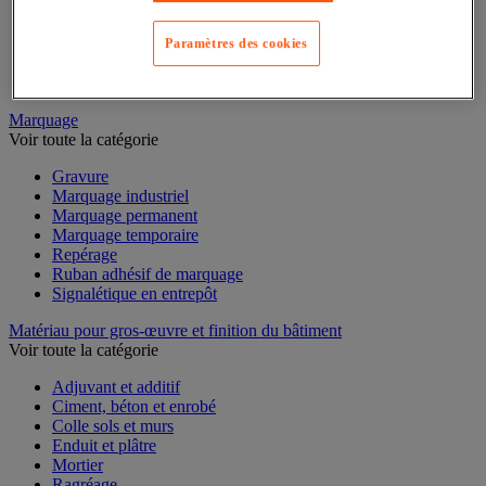
Mesure du temps
Mesure et repère de chantier
Mesure topographique
Paramètres des cookies
Mesureur et détecteur d'épaisseur
Thermomètre et thermohygromètre
Marquage
Voir toute la catégorie
Gravure
Marquage industriel
Marquage permanent
Marquage temporaire
Repérage
Ruban adhésif de marquage
Signalétique en entrepôt
Matériau pour gros-œuvre et finition du bâtiment
Voir toute la catégorie
Adjuvant et additif
Ciment, béton et enrobé
Colle sols et murs
Enduit et plâtre
Mortier
Ragréage