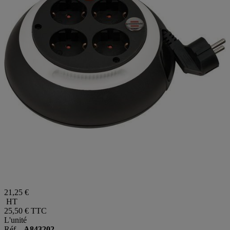
21,25 €
HT
25,50 €
TTC
L'unité
Réf.
A843202