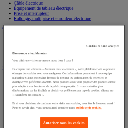
Câble électrique
Équipement de tableau électrique
Prise et interrupteur
Rallonge, multiprise et enrouleur électrique
Graissage et lubrifiant
Voir toute la catégorie
Anti-adhérent
Continuer sans accepter
Graisse et huile
Lubrifiant et dégrippant
Bienvenue chez Manutan
Outils de graissage
Vous offrir une visite sur-mesure, nous tient à cœur !
Instrument de mesure
En cliquant sur le bouton « Autoriser tous les cookies », notre plateforme web va pouvoir
Voir toute la catégorie
échanger des cookies avec votre navigateur. Ces informations permettent à notre équipe
marketing et à nos partenaires internet de mesurer les performances de notre site, et
d'analyser vos préférences d'achats. Nous pouvons ainsi vous proposer des produits encore
Balance industrielle
plus adaptés à vos besoins et de la publicité appropriée. Si vous souhaitez plus
Compteur et compteur-métreur
d'informations sur les finalités et choisir vos préférences par type de cookies, cliquez sur
Dynamomètre
« Paramètres des cookies ».
Équipement optique
Instrument de mesure de laboratoire
Et si vous choisissez de continuer votre visite sans cookies, vous êtes le bienvenu aussi !
Pour en savoir plus, vous pouvez aussi consulter notre
politique de cookies.
Mesure de distance
Mesure de la vitesse
Mesure de l'environnement
Autoriser tous les cookies
Mesure d'électricité