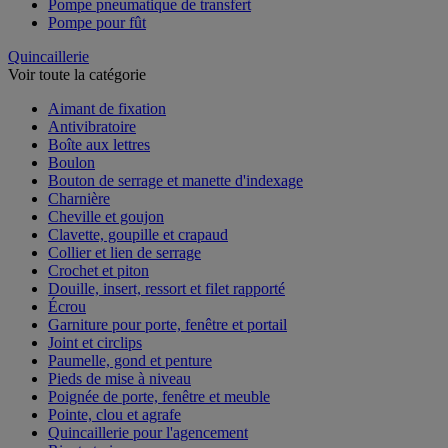
Pompe pneumatique de transfert
Pompe pour fût
Quincaillerie
Voir toute la catégorie
Aimant de fixation
Antivibratoire
Boîte aux lettres
Boulon
Bouton de serrage et manette d'indexage
Charnière
Cheville et goujon
Clavette, goupille et crapaud
Collier et lien de serrage
Crochet et piton
Douille, insert, ressort et filet rapporté
Écrou
Garniture pour porte, fenêtre et portail
Joint et circlips
Paumelle, gond et penture
Pieds de mise à niveau
Poignée de porte, fenêtre et meuble
Pointe, clou et agrafe
Quincaillerie pour l'agencement