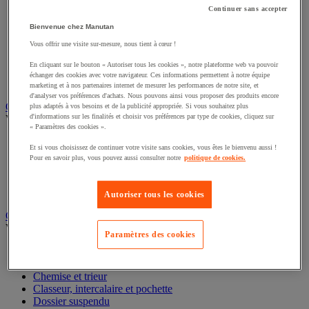
Éclairage scénique et architectural
Continuer sans accepter
Éclairage studio et accessoirisation
Bienvenue chez Manutan
Équipement audio et Hi-Fi
Matériel de projection et vidéoprojection
Vous offrir une visite sur-mesure, nous tient à cœur !
Sonorisation et enregistrement professionnels
En cliquant sur le bouton « Autoriser tous les cookies », notre plateforme web va pouvoir
Studio Web radio et vidéo
échanger des cookies avec votre navigateur. Ces informations permettent à notre équipe
Système d'affichage dynamique et interactif
marketing et à nos partenaires internet de mesurer les performances de notre site, et
Télévision, lecteur DVD et Blu-ray
d'analyser vos préférences d'achats. Nous pouvons ainsi vous proposer des produits encore
plus adaptés à vos besoins et de la publicité appropriée. Si vous souhaitez plus
Chauffage, climatisation et traitement de l'air
d'informations sur les finalités et choisir vos préférences par type de cookies, cliquez sur
« Paramètres des cookies ».
Voir toute la catégorie
Et si vous choisissez de continuer votre visite sans cookies, vous êtes le bienvenu aussi !
Chauffage
Pour en savoir plus, vous pouvez aussi consulter notre
politique de cookies.
Climatiseur
Rafraîchisseur d'air
Traitement de l'air
Autoriser tous les cookies
Ventilateur
Classement et archivage
Paramètres des cookies
Voir toute la catégorie
Accessoires de classement pour le bureau
Boîte et caisse d'archives
Chemise et trieur
Classeur, intercalaire et pochette