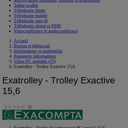
Micro-casque téléphone, portable et smartphone
Talkie-walkie
Téléphonie filaire
Téléphonie mobile
Téléphonie sans fil
Téléphonie sénior et PMR
Visioconférence et audioconférence
Accueil
Bureau et télétravail
Informatique et multimédia
Bagagerie informatique
Valise PC portable
(25)
Exatrolley - Trolley Exactive 15,6
Exatrolley - Trolley Exactive
15,6
(0)