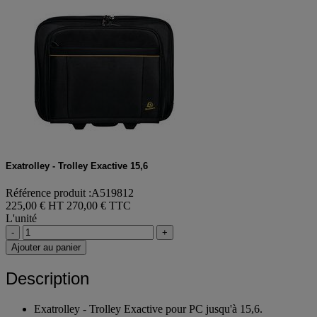
Exatrolley - Trolley Exactive 15,6
Référence produit :A519812
225,00 € HT
270,00 € TTC
L'unité
-
+
Ajouter au panier
Description