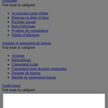
Sports et loisirs
Affichage
Voir toute la catégorie
Accessoires pour vitrine
Panneau en liège et tissu
Pochette murale
Rail d'affichage
Système de consultation
Vitrine d'affichage
Armoire et rangement de bureau
Voir toute la catégorie
Armoire
Bibliothèque
Classement à plat
Classement pour dossiers suspendus
Desserte de bureau
Meuble de rangement bureau
Audiovisuel
Voir toute la catégorie
Appareil photo, caméscope et jumelles
Connectique audio et vidéo