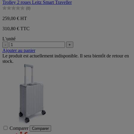
Trolley 2 roues Leitz Smart Traveller
5
(0)
étoiles.
0.0
sur
259,00 €
HT
5
étoiles.
310,80 € TTC
L'unité
-
+
Ajouter au panier
Le produit est actuellement indisponible. Il sera bientôt de retour en
stock.
Comparer
Comparer