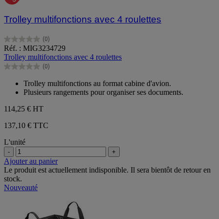
Trolley multifonctions avec 4 roulettes
(0)
0.0
Réf. : MIG3234729
sur
Trolley multifonctions avec 4 roulettes
5
(0)
étoiles.
0.0
sur
Trolley multifonctions au format cabine d'avion.
5
Plusieurs rangements pour organiser ses documents.
étoiles.
114,25 €
HT
137,10 € TTC
L'unité
-
+
Ajouter au panier
Le produit est actuellement indisponible. Il sera bientôt de retour en
stock.
Nouveauté