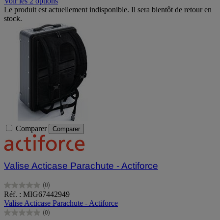
Voir les 2 options
Le produit est actuellement indisponible. Il sera bientôt de retour en
stock.
Comparer
Comparer
Valise Acticase Parachute - Actiforce
(0)
0.0
Réf. : MIG67442949
sur
Valise Acticase Parachute - Actiforce
5
(0)
étoiles.
0.0