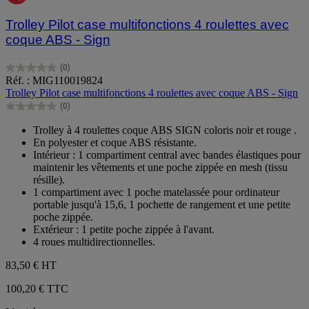
Trolley Pilot case multifonctions 4 roulettes avec
coque ABS - Sign
(0)
0.0
Réf. : MIG110019824
sur
Trolley Pilot case multifonctions 4 roulettes avec coque ABS - Sign
5
(0)
étoiles.
0.0
sur
Trolley à 4 roulettes coque ABS SIGN coloris noir et rouge .
5
En polyester et coque ABS résistante.
étoiles.
Intérieur : 1 compartiment central avec bandes élastiques pour
maintenir les vêtements et une poche zippée en mesh (tissu
résille).
1 compartiment avec 1 poche matelassée pour ordinateur
portable jusqu'à 15,6, 1 pochette de rangement et une petite
poche zippée.
Extérieur : 1 petite poche zippée à l'avant.
4 roues multidirectionnelles.
83,50 €
HT
100,20 € TTC