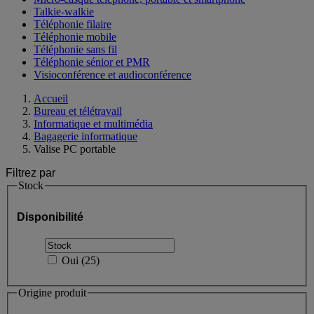
Talkie-walkie
Téléphonie filaire
Téléphonie mobile
Téléphonie sans fil
Téléphonie sénior et PMR
Visioconférence et audioconférence
Accueil
Bureau et télétravail
Informatique et multimédia
Bagagerie informatique
Valise PC portable
Filtrez par
Stock
Disponibilité
Oui
(
25
)
Origine produit