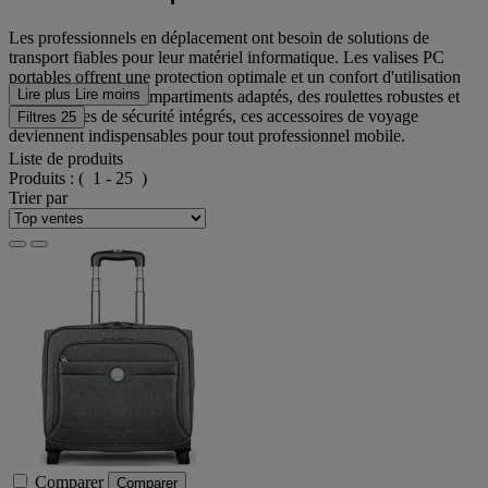
Les professionnels en déplacement ont besoin de solutions de
transport fiables pour leur matériel informatique. Les valises PC
portables offrent une protection optimale et un confort d'utilisation
Lire plus
Lire moins
inégalé. Avec des compartiments adaptés, des roulettes robustes et
des systèmes de sécurité intégrés, ces accessoires de voyage
Filtres
25
deviennent indispensables pour tout professionnel mobile.
Liste de produits
Produits :
( 1 - 25 )
Trier par
Comparer
Comparer