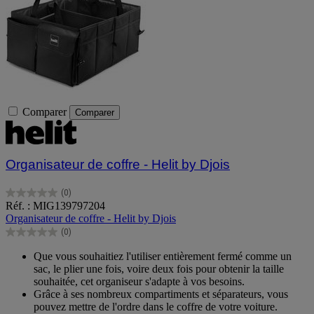
Comparer
Comparer
Organisateur de coffre - Helit by Djois
(0)
0.0
Réf. : MIG139797204
sur
Organisateur de coffre - Helit by Djois
5
(0)
étoiles.
0.0
sur
Que vous souhaitiez l'utiliser entièrement fermé comme un
5
sac, le plier une fois, voire deux fois pour obtenir la taille
étoiles.
souhaitée, cet organiseur s'adapte à vos besoins.
Grâce à ses nombreux compartiments et séparateurs, vous
pouvez mettre de l'ordre dans le coffre de votre voiture.