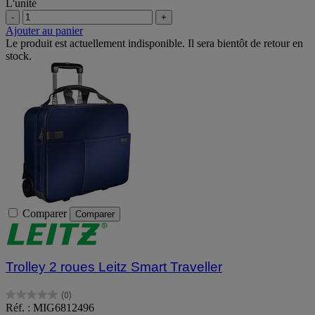
L'unité
-
+
Ajouter au panier
Le produit est actuellement indisponible. Il sera bientôt de retour en
stock.
Comparer
Comparer
Trolley 2 roues Leitz Smart Traveller
(0)
0.0
Réf. : MIG6812496
sur