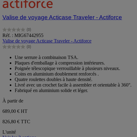
Valise de voyage Acticase Traveler - Actiforce
(0)
0.0
Réf. : MIG67442955
sur
Valise de voyage Acticase Traveler - Actiforce
5
(0)
étoiles.
0.0
sur
Une serrure à combinaison TSA.
5
Plaques d'emballage à compression intérieures.
étoiles.
Poignée télescopique verrouillable à plusieurs niveaux.
Coins en aluminium doublement renforcés .
Quatre roulettes doubles à haute densité.
Livré avec un crochet facile à assembler et orientable à 360°.
Fabriqué en aluminium solide et léger.
À partir de
689,00 €
HT
826,80 € TTC
L'unité