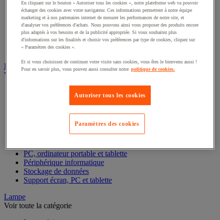
En cliquant sur le bouton « Autoriser tous les cookies », notre plateforme web va pouvoir
échanger des cookies avec votre navigateur. Ces informations permettent à notre équipe
Boîte à monnaie
marketing et à nos partenaires internet de mesurer les performances de notre site, et
Compteuse-trieuse et détecteur de faux billets
d'analyser vos préférences d'achats. Nous pouvons ainsi vous proposer des produits encore
Monnaie et compteuse-trieuse
plus adaptés à vos besoins et de la publicité appropriée. Si vous souhaitez plus
Scanner de code-barre et accessoires
d'informations sur les finalités et choisir vos préférences par type de cookies, cliquez sur
« Paramètres des cookies ».
Terminal de paiement
Et si vous choisissez de continuer votre visite sans cookies, vous êtes le bienvenu aussi !
Informatique et multimédia
Pour en savoir plus, vous pouvez aussi consulter notre
politique de cookies.
Voir toute la catégorie
Accessoires PC, ordinateur portable et tablette
Autoriser tous les cookies
Bagagerie informatique
Chariot mobile informatique
Connectique informatique
Paramètres des cookies
Imprimante, imprimante 3D et scanner
Matériel et câblage réseau
Matériel informatique reconditionné
PC, ordinateur portable et tablette
Périphérique informatique
Stockage de données
Support écran, PC et tablette
Lampe
Voir toute la catégorie