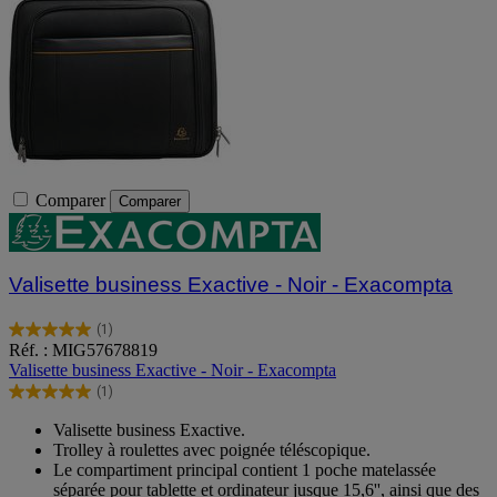
Comparer
Comparer
Valisette business Exactive - Noir - Exacompta
(1)
5.0
Réf. : MIG57678819
sur
Valisette business Exactive - Noir - Exacompta
5
(1)
étoiles.
5.0
1
sur
Valisette business Exactive.
avis
5
Trolley à roulettes avec poignée téléscopique.
étoiles.
Le compartiment principal contient 1 poche matelassée
1
séparée pour tablette et ordinateur jusque 15,6'', ainsi que des