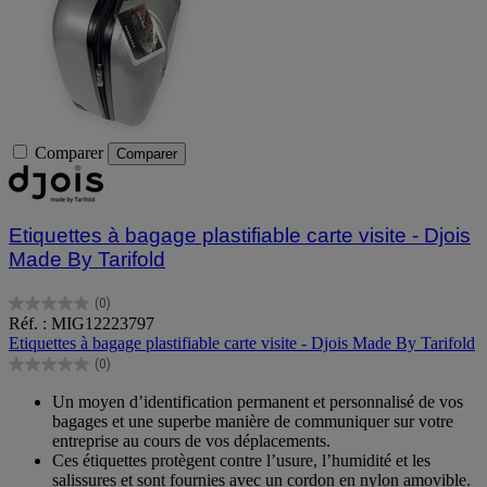
Comparer
Comparer
Etiquettes à bagage plastifiable carte visite - Djois
Made By Tarifold
(0)
0.0
Réf. : MIG12223797
sur
Etiquettes à bagage plastifiable carte visite - Djois Made By Tarifold
5
(0)
étoiles.
0.0
sur
Un moyen d’identification permanent et personnalisé de vos
5
bagages et une superbe manière de communiquer sur votre
étoiles.
entreprise au cours de vos déplacements.
Ces étiquettes protègent contre l’usure, l’humidité et les
salissures et sont fournies avec un cordon en nylon amovible.