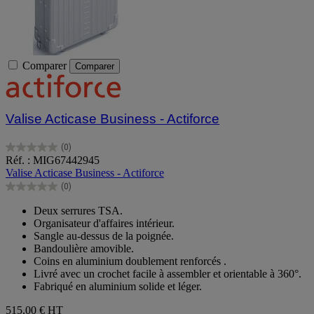
Comparer
Comparer
Valise Acticase Business - Actiforce
(0)
0.0
Réf. : MIG67442945
sur
Valise Acticase Business - Actiforce
5
(0)
étoiles.
0.0
sur
Deux serrures TSA.
5
Organisateur d'affaires intérieur.
étoiles.
Sangle au-dessus de la poignée.
Bandoulière amovible.
Coins en aluminium doublement renforcés .
Livré avec un crochet facile à assembler et orientable à 360°.
Fabriqué en aluminium solide et léger.
515,00 €
HT