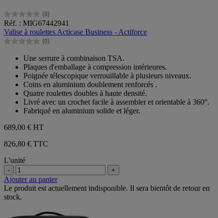
(0)
0.0
Réf. : MIG67442941
sur
Valise à roulettes Acticase Business - Actiforce
5
(0)
étoiles.
0.0
sur
Une serrure à combinaison TSA.
5
Plaques d'emballage à compression intérieures.
étoiles.
Poignée télescopique verrouillable à plusieurs niveaux.
Coins en aluminium doublement renforcés .
Quatre roulettes doubles à haute densité.
Livré avec un crochet facile à assembler et orientable à 360°.
Fabriqué en aluminium solide et léger.
689,00 €
HT
826,80 € TTC
L'unité
-
+
Ajouter au panier
Le produit est actuellement indisponible. Il sera bientôt de retour en
stock.