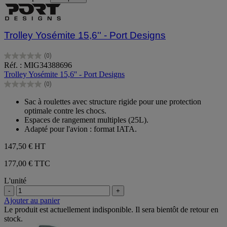
Trolley Yosémite 15,6'' - Port Designs
(0)
0.0
Réf. : MIG34388696
sur
Trolley Yosémite 15,6'' - Port Designs
5
(0)
étoiles.
0.0
sur
Sac à roulettes avec structure rigide pour une protection
5
optimale contre les chocs.
étoiles.
Espaces de rangement multiples (25L).
Adapté pour l'avion : format IATA.
147,50 €
HT
177,00 € TTC
L'unité
-
+
Ajouter au panier
Le produit est actuellement indisponible. Il sera bientôt de retour en
stock.