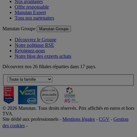
Nos avantages
Offre responsable
Manutan Expert
Tous nos partenaires
Manutan Groupe
Manutan Groupe
Découvrez le Groupe
Notre politique RSE
Rejoignez-nous
Notre blog des experts achats
Découvrez nos 26 filiales réparties dans 17 pays.
©
2026
Manutan. Tous droits réservés. Prix affichés en euros et hors
TVA.
Site dédié aux professionnels -
Mentions légales
-
CGV
-
Gestion
des cookies
-
Accessibilité  Non conformités