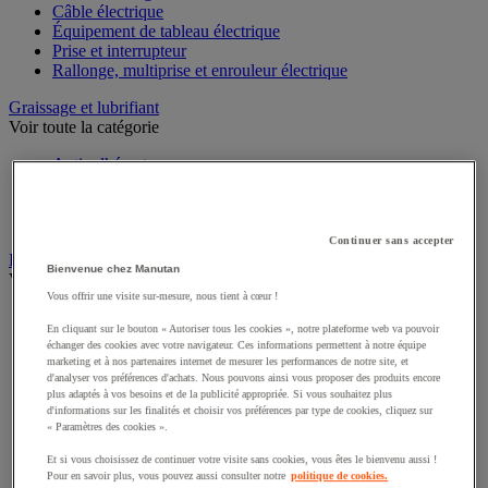
Câble électrique
Équipement de tableau électrique
Prise et interrupteur
Rallonge, multiprise et enrouleur électrique
Graissage et lubrifiant
Voir toute la catégorie
Anti-adhérent
Graisse et huile
Lubrifiant et dégrippant
Outils de graissage
Continuer sans accepter
Instrument de mesure
Bienvenue chez Manutan
Voir toute la catégorie
Vous offrir une visite sur-mesure, nous tient à cœur !
Balance industrielle
En cliquant sur le bouton « Autoriser tous les cookies », notre plateforme web va pouvoir
Compteur et compteur-métreur
échanger des cookies avec votre navigateur. Ces informations permettent à notre équipe
Dynamomètre
marketing et à nos partenaires internet de mesurer les performances de notre site, et
Équipement optique
d'analyser vos préférences d'achats. Nous pouvons ainsi vous proposer des produits encore
Instrument de mesure de laboratoire
plus adaptés à vos besoins et de la publicité appropriée. Si vous souhaitez plus
d'informations sur les finalités et choisir vos préférences par type de cookies, cliquez sur
Mesure de distance
« Paramètres des cookies ».
Mesure de la vitesse
Mesure de l'environnement
Et si vous choisissez de continuer votre visite sans cookies, vous êtes le bienvenu aussi !
Mesure d'électricité
Pour en savoir plus, vous pouvez aussi consulter notre
politique de cookies.