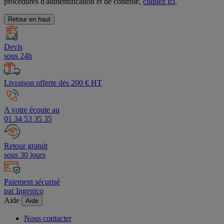
procédures d'authentification et de contrôle,
cliquez ici
.
Retour en haut
Devis
sous 24h
Livraison offerte dès 200 € HT
A votre écoute au
01 34 53 35 35
Retour gratuit
sous 30 jours
Paiement sécurisé
par Ingenico
Aide
Aide
Nous contacter