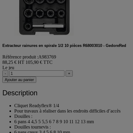
Extracteur rainures en spirale 1/2 10 pièces R68003010 - GedoreRed
Référence produit :A983769
88,25 € HT
105,90 € TTC
Le jeu
-
+
Ajouter au panier
Description
Cliquet Readyflex® 1/4
Pour travaux à réaliser dans les endroits difficiles d’accès
Douilles :
6 pans 4 4,5 5 5,5 6 7 8 9 10 11 12 13 mm
Douilles tournevis :
6 pans creux 3 4 5 6 8 10 mm