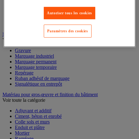
Mesure du temps
Mesure et repère de chantier
Mesure topographique
Autoriser tous les cookies
Mesureur et détecteur d'épaisseur
Thermomètre et thermohygromètre
Paramètres des cookies
Marquage
Voir toute la catégorie
Gravure
Marquage industriel
Marquage permanent
Marquage temporaire
Repérage
Ruban adhésif de marquage
Signalétique en entrepôt
Matériau pour gros-œuvre et finition du bâtiment
Voir toute la catégorie
Adjuvant et additif
Ciment, béton et enrobé
Colle sols et murs
Enduit et plâtre
Mortier
Ragréage