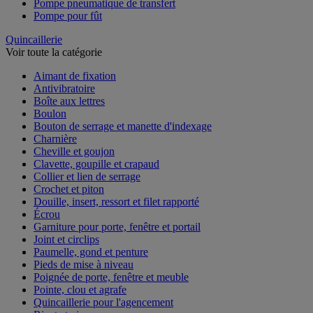
Pompe pneumatique de transfert
Pompe pour fût
Quincaillerie
Voir toute la catégorie
Aimant de fixation
Antivibratoire
Boîte aux lettres
Boulon
Bouton de serrage et manette d'indexage
Charnière
Cheville et goujon
Clavette, goupille et crapaud
Collier et lien de serrage
Crochet et piton
Douille, insert, ressort et filet rapporté
Écrou
Garniture pour porte, fenêtre et portail
Joint et circlips
Paumelle, gond et penture
Pieds de mise à niveau
Poignée de porte, fenêtre et meuble
Pointe, clou et agrafe
Quincaillerie pour l'agencement