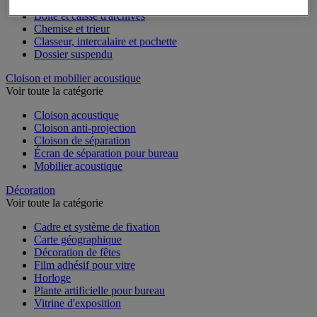
Accessoires de classement pour le bureau
Boîte et caisse d'archives
Chemise et trieur
Classeur, intercalaire et pochette
Dossier suspendu
Cloison et mobilier acoustique
Voir toute la catégorie
Cloison acoustique
Cloison anti-projection
Cloison de séparation
Écran de séparation pour bureau
Mobilier acoustique
Décoration
Voir toute la catégorie
Cadre et système de fixation
Carte géographique
Décoration de fêtes
Film adhésif pour vitre
Horloge
Plante artificielle pour bureau
Vitrine d'exposition