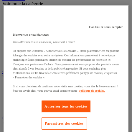
Voir toute la catégorie
Appareil photo, caméscope et jumelles
Connectique audio et vidéo
Éclairage scénique et architectural
Continuer sans accepter
Éclairage studio et accessoirisation
Équipement audio et Hi-Fi
Bienvenue chez Manutan
Matériel de projection et vidéoprojection
Vous offrir une visite sur-mesure, nous tient à cœur !
Sonorisation et enregistrement professionnels
Studio Web radio et vidéo
En cliquant sur le bouton « Autoriser tous les cookies », notre plateforme web va pouvoir
Système d'affichage dynamique et interactif
échanger des cookies avec votre navigateur. Ces informations permettent à notre équipe
marketing et à nos partenaires internet de mesurer les performances de notre site, et
Télévision, lecteur DVD et Blu-ray
d'analyser vos préférences d'achats. Nous pouvons ainsi vous proposer des produits encore
plus adaptés à vos besoins et de la publicité appropriée. Si vous souhaitez plus
Chauffage, climatisation et traitement de l'air
d'informations sur les finalités et choisir vos préférences par type de cookies, cliquez sur
Voir toute la catégorie
« Paramètres des cookies ».
Chauffage
Et si vous choisissez de continuer votre visite sans cookies, vous êtes le bienvenu aussi !
Pour en savoir plus, vous pouvez aussi consulter notre
politique de cookies.
Climatiseur
Rafraîchisseur d'air
Traitement de l'air
Autoriser tous les cookies
Ventilateur
Classement et archivage
Voir toute la catégorie
Paramètres des cookies