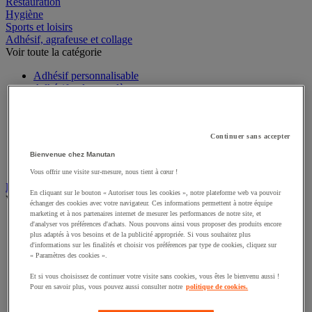
Espace extérieur
Restauration
Hygiène
Sports et loisirs
Adhésif, agrafeuse et collage
Voir toute la catégorie
Adhésif personnalisable
Adhésif polypropylène
Adhésif PVC
Adhésif spécifique
Agrafeuse emballage
Continuer sans accepter
Dévidoir et kit
Bienvenue chez Manutan
Ficelle
Vous offrir une visite sur-mesure, nous tient à cœur !
Pistolet à colle
En cliquant sur le bouton « Autoriser tous les cookies », notre plateforme web va pouvoir
Bac
échanger des cookies avec votre navigateur. Ces informations permettent à notre équipe
Voir toute la catégorie
marketing et à nos partenaires internet de mesurer les performances de notre site, et
d'analyser vos préférences d'achats. Nous pouvons ainsi vous proposer des produits encore
Accessoires pour bac
plus adaptés à vos besoins et de la publicité appropriée. Si vous souhaitez plus
d'informations sur les finalités et choisir vos préférences par type de cookies, cliquez sur
Bac à bec
« Paramètres des cookies ».
Bac de rangement
Bac de transport
Et si vous choisissez de continuer votre visite sans cookies, vous êtes le bienvenu aussi !
Bac gerbable
Pour en savoir plus, vous pouvez aussi consulter notre
politique de cookies.
Bac norme Europe
Bac pliant