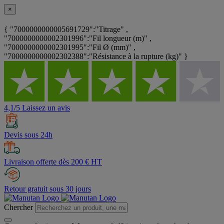
×
{ "7000000000005691729":"Titrage" ,
"7000000000002301996":"Fil longueur (m)" ,
"7000000000002301995":"Fil Ø (mm)" ,
"7000000000002302388":"Résistance à la rupture (kg)" }
4,1/5 Laissez un avis
Devis sous 24h
Livraison offerte dès 200 € HT
Retour gratuit sous 30 jours
Chercher