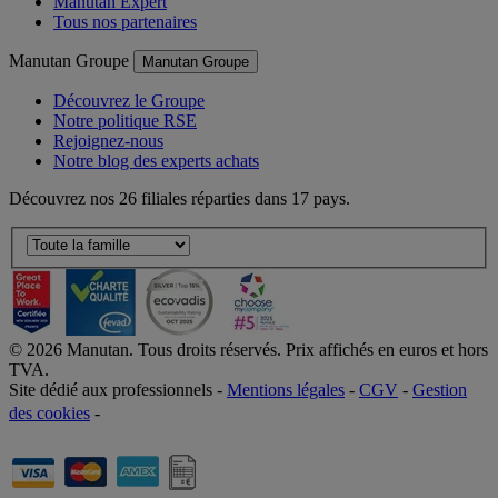
Manutan Expert
Tous nos partenaires
Manutan Groupe
Manutan Groupe
Découvrez le Groupe
Notre politique RSE
Rejoignez-nous
Notre blog des experts achats
Découvrez nos 26 filiales réparties dans 17 pays.
©
2026
Manutan. Tous droits réservés. Prix affichés en euros et hors
TVA.
Site dédié aux professionnels -
Mentions légales
-
CGV
-
Gestion
des cookies
-
Accessibilité  Non conformités