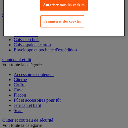
Bac-tiroirs
Autoriser tous les cookies
Rangement pour bacs
Caisse carton, enveloppe et boîte postale
Paramètres des cookies
Voir toute la catégorie
Boîte et tube d'expédition
Caisse carton
Caisse en bois
Caisse-palette carton
Enveloppe et pochette d'expédition
Contenant et fût
Voir toute la catégorie
Accessoires conteneur
Citerne
Coffre
Cuve
Flacon
Fût et accessoires pour fût
Jerrican et baril
Seau
Cutter et couteau de sécurité