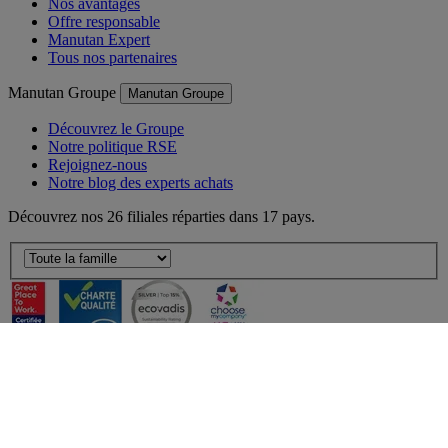
Nos avantages
Offre responsable
Manutan Expert
Tous nos partenaires
Manutan Groupe
Manutan Groupe
Découvrez le Groupe
Notre politique RSE
Rejoignez-nous
Notre blog des experts achats
Découvrez nos 26 filiales réparties dans 17 pays.
©
2026
Manutan. Tous droits réservés. Prix affichés en euros et hors
TVA.
Site dédié aux professionnels -
Mentions légales
-
CGV
-
Gestion
des cookies
-
Accessibilité  Non conformités