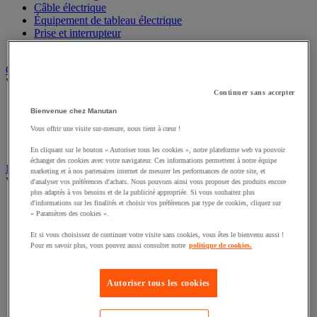
Câble électrique
Équipement de tableau électrique
Prise et interrupteur
Rallonge, multiprise et enrouleur électrique
Graissage et lubrifiant
Voir toute la catégorie
Continuer sans accepter
Anti-adhérent
Bienvenue chez Manutan
Graisse et huile
Vous offrir une visite sur-mesure, nous tient à cœur !
Lubrifiant et dégrippant
Outils de graissage
En cliquant sur le bouton « Autoriser tous les cookies », notre plateforme web va pouvoir
échanger des cookies avec votre navigateur. Ces informations permettent à notre équipe
Instrument de mesure
marketing et à nos partenaires internet de mesurer les performances de notre site, et
Voir toute la catégorie
d'analyser vos préférences d'achats. Nous pouvons ainsi vous proposer des produits encore
plus adaptés à vos besoins et de la publicité appropriée. Si vous souhaitez plus
d'informations sur les finalités et choisir vos préférences par type de cookies, cliquez sur
Balance industrielle
« Paramètres des cookies ».
Compteur et compteur-métreur
Dynamomètre
Et si vous choisissez de continuer votre visite sans cookies, vous êtes le bienvenu aussi !
Équipement optique
Pour en savoir plus, vous pouvez aussi consulter notre
politique de cookies.
Instrument de mesure de laboratoire
Mesure de distance
Mesure de la vitesse
Autoriser tous les cookies
Mesure de l'environnement
Mesure d'électricité