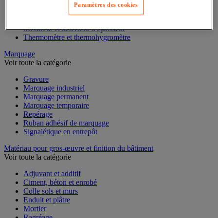
Mesure du temps
Paramètres des cookies
Mesure et repère de chantier
Mesure topographique
Mesureur et détecteur d'épaisseur
Thermomètre et thermohygromètre
Marquage
Voir toute la catégorie
Gravure
Marquage industriel
Marquage permanent
Marquage temporaire
Repérage
Ruban adhésif de marquage
Signalétique en entrepôt
Matériau pour gros-œuvre et finition du bâtiment
Voir toute la catégorie
Adjuvant et additif
Ciment, béton et enrobé
Colle sols et murs
Enduit et plâtre
Mortier
Ragréage