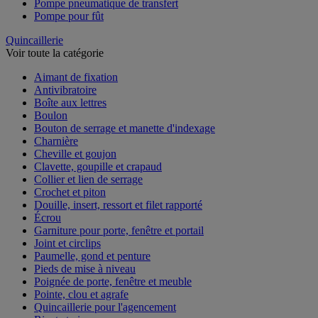
Pompe pneumatique de transfert
Pompe pour fût
Quincaillerie
Voir toute la catégorie
Aimant de fixation
Antivibratoire
Boîte aux lettres
Boulon
Bouton de serrage et manette d'indexage
Charnière
Cheville et goujon
Clavette, goupille et crapaud
Collier et lien de serrage
Crochet et piton
Douille, insert, ressort et filet rapporté
Écrou
Garniture pour porte, fenêtre et portail
Joint et circlips
Paumelle, gond et penture
Pieds de mise à niveau
Poignée de porte, fenêtre et meuble
Pointe, clou et agrafe
Quincaillerie pour l'agencement