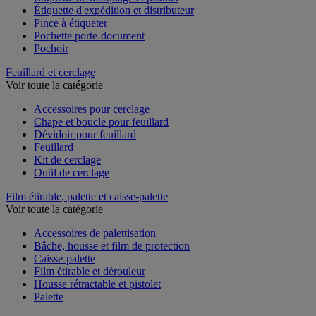
Étiquette de marquage et pistolet
Étiquette d'expédition et distributeur
Pince à étiqueter
Pochette porte-document
Pochoir
Feuillard et cerclage
Voir toute la catégorie
Accessoires pour cerclage
Chape et boucle pour feuillard
Dévidoir pour feuillard
Feuillard
Kit de cerclage
Outil de cerclage
Film étirable, palette et caisse-palette
Voir toute la catégorie
Accessoires de palettisation
Bâche, housse et film de protection
Caisse-palette
Film étirable et dérouleur
Housse rétractable et pistolet
Palette