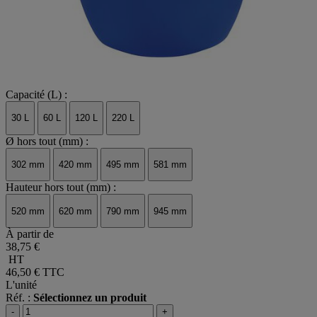
Capacité (L) :
30 L
60 L
120 L
220 L
Ø hors tout (mm) :
302 mm
420 mm
495 mm
581 mm
Hauteur hors tout (mm) :
520 mm
620 mm
790 mm
945 mm
À partir de
38,75 €
HT
46,50 €
TTC
L'unité
Réf. :
Sélectionnez un produit