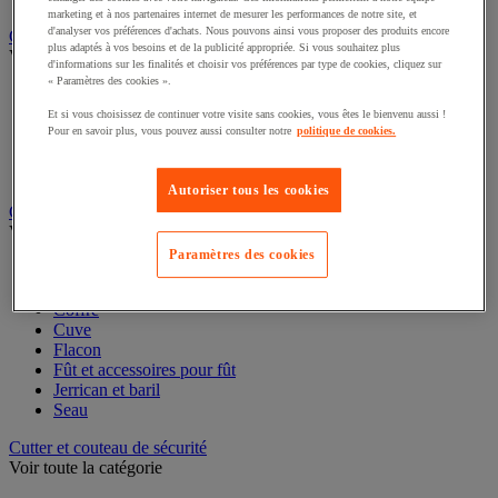
Rangement pour bacs
marketing et à nos partenaires internet de mesurer les performances de notre site, et
d'analyser vos préférences d'achats. Nous pouvons ainsi vous proposer des produits encore
plus adaptés à vos besoins et de la publicité appropriée. Si vous souhaitez plus
Caisse carton, enveloppe et boîte postale
d'informations sur les finalités et choisir vos préférences par type de cookies, cliquez sur
Voir toute la catégorie
« Paramètres des cookies ».
Boîte et tube d'expédition
Et si vous choisissez de continuer votre visite sans cookies, vous êtes le bienvenu aussi !
Caisse carton
Pour en savoir plus, vous pouvez aussi consulter notre
politique de cookies.
Caisse en bois
Caisse-palette carton
Autoriser tous les cookies
Enveloppe et pochette d'expédition
Contenant et fût
Voir toute la catégorie
Paramètres des cookies
Accessoires conteneur
Citerne
Coffre
Cuve
Flacon
Fût et accessoires pour fût
Jerrican et baril
Seau
Cutter et couteau de sécurité
Voir toute la catégorie