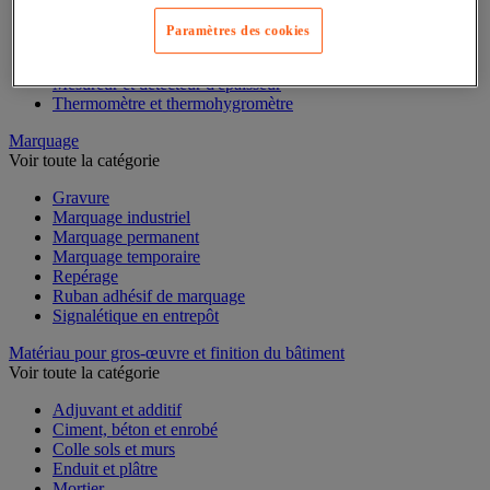
Mesure d'électricité
Mesure du temps
Paramètres des cookies
Mesure et repère de chantier
Mesure topographique
Mesureur et détecteur d'épaisseur
Thermomètre et thermohygromètre
Marquage
Voir toute la catégorie
Gravure
Marquage industriel
Marquage permanent
Marquage temporaire
Repérage
Ruban adhésif de marquage
Signalétique en entrepôt
Matériau pour gros-œuvre et finition du bâtiment
Voir toute la catégorie
Adjuvant et additif
Ciment, béton et enrobé
Colle sols et murs
Enduit et plâtre
Mortier