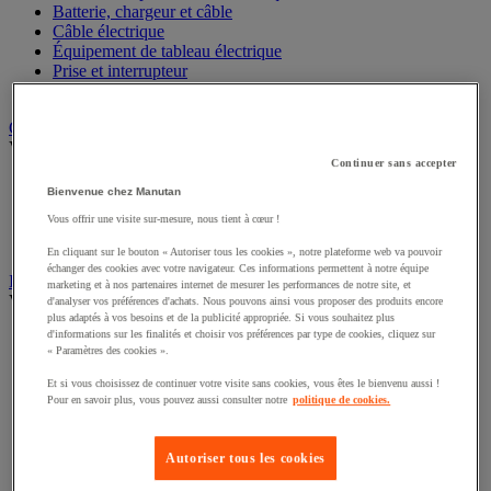
Batterie, chargeur et câble
Câble électrique
Équipement de tableau électrique
Prise et interrupteur
Rallonge, multiprise et enrouleur électrique
Graissage et lubrifiant
Voir toute la catégorie
Continuer sans accepter
Anti-adhérent
Bienvenue chez Manutan
Graisse et huile
Vous offrir une visite sur-mesure, nous tient à cœur !
Lubrifiant et dégrippant
Outils de graissage
En cliquant sur le bouton « Autoriser tous les cookies », notre plateforme web va pouvoir
échanger des cookies avec votre navigateur. Ces informations permettent à notre équipe
Instrument de mesure
marketing et à nos partenaires internet de mesurer les performances de notre site, et
Voir toute la catégorie
d'analyser vos préférences d'achats. Nous pouvons ainsi vous proposer des produits encore
plus adaptés à vos besoins et de la publicité appropriée. Si vous souhaitez plus
d'informations sur les finalités et choisir vos préférences par type de cookies, cliquez sur
Balance industrielle
« Paramètres des cookies ».
Compteur et compteur-métreur
Dynamomètre
Et si vous choisissez de continuer votre visite sans cookies, vous êtes le bienvenu aussi !
Équipement optique
Pour en savoir plus, vous pouvez aussi consulter notre
politique de cookies.
Instrument de mesure de laboratoire
Mesure de distance
Mesure de la vitesse
Autoriser tous les cookies
Mesure de l'environnement