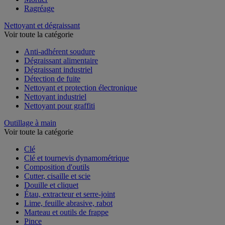
Ragréage
Nettoyant et dégraissant
Voir toute la catégorie
Anti-adhérent soudure
Dégraissant alimentaire
Dégraissant industriel
Détection de fuite
Nettoyant et protection électronique
Nettoyant industriel
Nettoyant pour graffiti
Outillage à main
Voir toute la catégorie
Clé
Clé et tournevis dynamométrique
Composition d'outils
Cutter, cisaille et scie
Douille et cliquet
Étau, extracteur et serre-joint
Lime, feuille abrasive, rabot
Marteau et outils de frappe
Pince