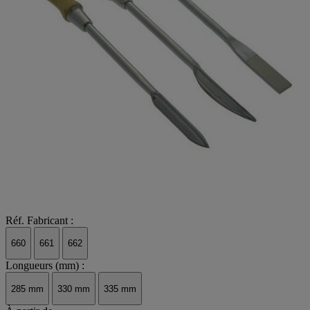
Réf. Fabricant :
660
661
662
Longueurs (mm) :
285 mm
330 mm
335 mm