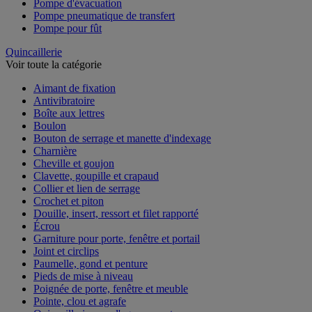
Pompe d'évacuation
Pompe pneumatique de transfert
Pompe pour fût
Quincaillerie
Voir toute la catégorie
Aimant de fixation
Antivibratoire
Boîte aux lettres
Boulon
Bouton de serrage et manette d'indexage
Charnière
Cheville et goujon
Clavette, goupille et crapaud
Collier et lien de serrage
Crochet et piton
Douille, insert, ressort et filet rapporté
Écrou
Garniture pour porte, fenêtre et portail
Joint et circlips
Paumelle, gond et penture
Pieds de mise à niveau
Poignée de porte, fenêtre et meuble
Pointe, clou et agrafe