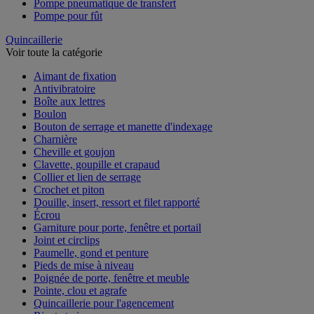
Pompe pneumatique de transfert
Pompe pour fût
Quincaillerie
Voir toute la catégorie
Aimant de fixation
Antivibratoire
Boîte aux lettres
Boulon
Bouton de serrage et manette d'indexage
Charnière
Cheville et goujon
Clavette, goupille et crapaud
Collier et lien de serrage
Crochet et piton
Douille, insert, ressort et filet rapporté
Écrou
Garniture pour porte, fenêtre et portail
Joint et circlips
Paumelle, gond et penture
Pieds de mise à niveau
Poignée de porte, fenêtre et meuble
Pointe, clou et agrafe
Quincaillerie pour l'agencement