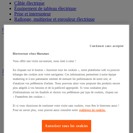
Câble électrique
Équipement de tableau électrique
Prise et interrupteur
Rallonge, multiprise et enrouleur électrique
Graissage et lubrifiant
Voir toute la catégorie
Anti-adhérent
Continuer sans accepter
Graisse et huile
Bienvenue chez Manutan
Lubrifiant et dégrippant
Outils de graissage
Vous offrir une visite sur-mesure, nous tient à cœur !
En cliquant sur le bouton « Autoriser tous les cookies », notre plateforme web va pouvoir
Instrument de mesure
échanger des cookies avec votre navigateur. Ces informations permettent à notre équipe
Voir toute la catégorie
marketing et à nos partenaires internet de mesurer les performances de notre site, et
d'analyser vos préférences d'achats. Nous pouvons ainsi vous proposer des produits encore
Balance industrielle
plus adaptés à vos besoins et de la publicité appropriée. Si vous souhaitez plus
Compteur et compteur-métreur
d'informations sur les finalités et choisir vos préférences par type de cookies, cliquez sur
Dynamomètre
« Paramètres des cookies ».
Équipement optique
Et si vous choisissez de continuer votre visite sans cookies, vous êtes le bienvenu aussi !
Instrument de mesure de laboratoire
Pour en savoir plus, vous pouvez aussi consulter notre
politique de cookies.
Mesure de distance
Mesure de la vitesse
Mesure de l'environnement
Autoriser tous les cookies
Mesure d'électricité