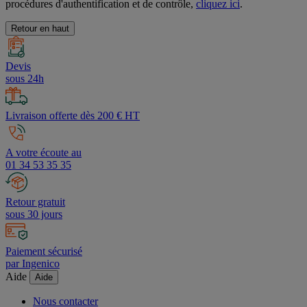
procédures d'authentification et de contrôle,
cliquez ici
.
Retour en haut
Devis
sous 24h
Livraison offerte dès 200 € HT
A votre écoute au
01 34 53 35 35
Retour gratuit
sous 30 jours
Paiement sécurisé
par Ingenico
Aide
Aide
Nous contacter