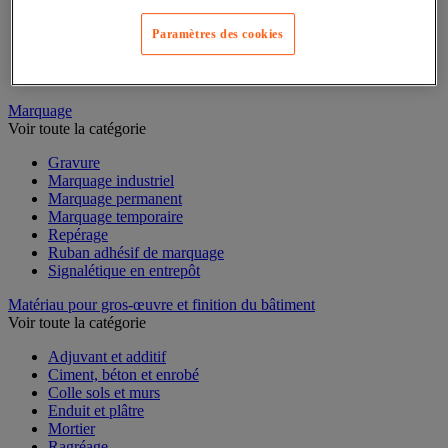
Mesure du temps
Mesure et repère de chantier
Paramètres des cookies
Mesure topographique
Mesureur et détecteur d'épaisseur
Thermomètre et thermohygromètre
Marquage
Voir toute la catégorie
Gravure
Marquage industriel
Marquage permanent
Marquage temporaire
Repérage
Ruban adhésif de marquage
Signalétique en entrepôt
Matériau pour gros-œuvre et finition du bâtiment
Voir toute la catégorie
Adjuvant et additif
Ciment, béton et enrobé
Colle sols et murs
Enduit et plâtre
Mortier
Ragréage