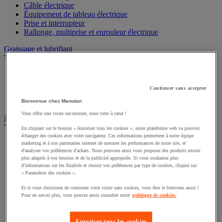
Câble électrique
Équipement de tableau électrique
Prise et interrupteur
Rallonge, multiprise et enrouleur électrique
Graissage et lubrifiant
Voir toute la catégorie
Anti-adhérent
Graisse et huile
Continuer sans accepter
Lubrifiant et dégrippant
Outils de graissage
Bienvenue chez Manutan
Vous offrir une visite sur-mesure, nous tient à cœur !
Instrument de mesure
Voir toute la catégorie
En cliquant sur le bouton « Autoriser tous les cookies », notre plateforme web va pouvoir
échanger des cookies avec votre navigateur. Ces informations permettent à notre équipe
Balance industrielle
marketing et à nos partenaires internet de mesurer les performances de notre site, et
d'analyser vos préférences d'achats. Nous pouvons ainsi vous proposer des produits encore
Compteur et compteur-métreur
plus adaptés à vos besoins et de la publicité appropriée. Si vous souhaitez plus
Dynamomètre
d'informations sur les finalités et choisir vos préférences par type de cookies, cliquez sur
Équipement optique
« Paramètres des cookies ».
Instrument de mesure de laboratoire
Mesure de distance
Et si vous choisissez de continuer votre visite sans cookies, vous êtes le bienvenu aussi !
Pour en savoir plus, vous pouvez aussi consulter notre
politique de cookies.
Mesure de la vitesse
Mesure de l'environnement
Mesure d'électricité
Autoriser tous les cookies