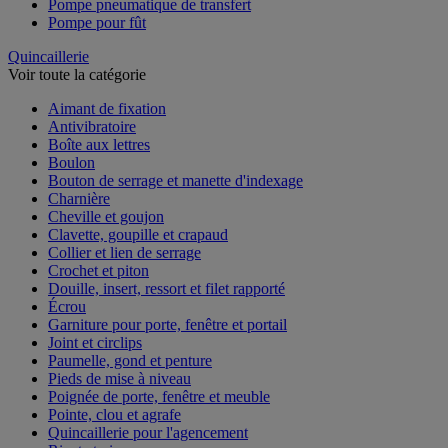
Pompe pneumatique de transfert
Pompe pour fût
Quincaillerie
Voir toute la catégorie
Aimant de fixation
Antivibratoire
Boîte aux lettres
Boulon
Bouton de serrage et manette d'indexage
Charnière
Cheville et goujon
Clavette, goupille et crapaud
Collier et lien de serrage
Crochet et piton
Douille, insert, ressort et filet rapporté
Écrou
Garniture pour porte, fenêtre et portail
Joint et circlips
Paumelle, gond et penture
Pieds de mise à niveau
Poignée de porte, fenêtre et meuble
Pointe, clou et agrafe
Quincaillerie pour l'agencement