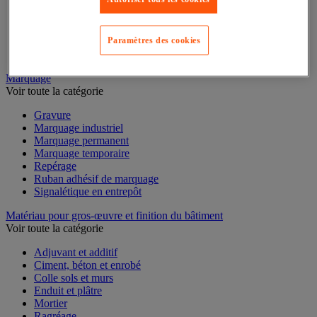
Mesure du temps
Mesure et repère de chantier
Mesure topographique
Mesureur et détecteur d'épaisseur
Paramètres des cookies
Thermomètre et thermohygromètre
Marquage
Voir toute la catégorie
Gravure
Marquage industriel
Marquage permanent
Marquage temporaire
Repérage
Ruban adhésif de marquage
Signalétique en entrepôt
Matériau pour gros-œuvre et finition du bâtiment
Voir toute la catégorie
Adjuvant et additif
Ciment, béton et enrobé
Colle sols et murs
Enduit et plâtre
Mortier
Ragréage