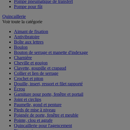
Pompe pneumatique de transfert
Pompe pour fût
Quincaillerie
Voir toute la catégorie
Aimant de fixation
Antivibratoire
Boîte aux lettres
Boulon
Bouton de serrage et manette d'indexage
Charnière
Cheville et goujon
Clavette, goupille et crapaud
Collier et lien de serrage
Crochet et piton
Douille, insert, ressort et filet rapporté
Écrou
Garniture pour porte, fenêtre et portail
Joint et circlips
Paumelle, gond et penture
Pieds de mise à niveau
Poignée de porte, fenêtre et meuble
Pointe, clou et agrafe
Quincaillerie pour l'agencement