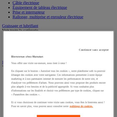
Câble électrique
Équipement de tableau électrique
Prise et interrupteur
Rallonge, multiprise et enrouleur électrique
Graissage et lubrifiant
Voir toute la catégorie
Anti-adhérent
Graisse et huile
Lubrifiant et dégrippant
Continuer sans accepter
Outils de graissage
Bienvenue chez Manutan
Instrument de mesure
Vous offrir une visite sur-mesure, nous tient à cœur !
Voir toute la catégorie
En cliquant sur le bouton « Autoriser tous les cookies », notre plateforme web va pouvoir
échanger des cookies avec votre navigateur. Ces informations permettent à notre équipe
Balance industrielle
marketing et à nos partenaires internet de mesurer les performances de notre site, et
Compteur et compteur-métreur
d'analyser vos préférences d'achats. Nous pouvons ainsi vous proposer des produits encore
Dynamomètre
plus adaptés à vos besoins et de la publicité appropriée. Si vous souhaitez plus
Équipement optique
d'informations sur les finalités et choisir vos préférences par type de cookies, cliquez sur
Instrument de mesure de laboratoire
« Paramètres des cookies ».
Mesure de distance
Et si vous choisissez de continuer votre visite sans cookies, vous êtes le bienvenu aussi !
Mesure de la vitesse
Pour en savoir plus, vous pouvez aussi consulter notre
politique de cookies.
Mesure de l'environnement
Mesure d'électricité