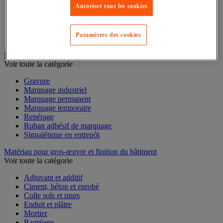
Mesure du temps
Autoriser tous les cookies
Mesure et repère de chantier
Mesure topographique
Mesureur et détecteur d'épaisseur
Paramètres des cookies
Thermomètre et thermohygromètre
Marquage
Voir toute la catégorie
Gravure
Marquage industriel
Marquage permanent
Marquage temporaire
Repérage
Ruban adhésif de marquage
Signalétique en entrepôt
Matériau pour gros-œuvre et finition du bâtiment
Voir toute la catégorie
Adjuvant et additif
Ciment, béton et enrobé
Colle sols et murs
Enduit et plâtre
Mortier
Ragréage