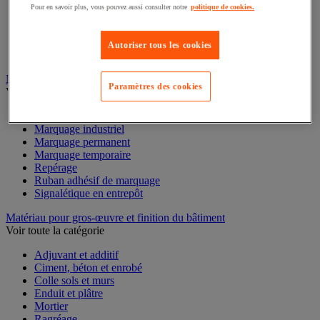
Mesure du temps
Pour en savoir plus, vous pouvez aussi consulter notre
politique de cookies.
Mesure et repère de chantier
Mesure topographique
Mesureur et détecteur d'épaisseur
Autoriser tous les cookies
Thermomètre et thermohygromètre
Marquage
Paramètres des cookies
Voir toute la catégorie
Gravure
Marquage industriel
Marquage permanent
Marquage temporaire
Repérage
Ruban adhésif de marquage
Signalétique en entrepôt
Matériau pour gros-œuvre et finition du bâtiment
Voir toute la catégorie
Adjuvant et additif
Ciment, béton et enrobé
Colle sols et murs
Enduit et plâtre
Mortier
Ragréage