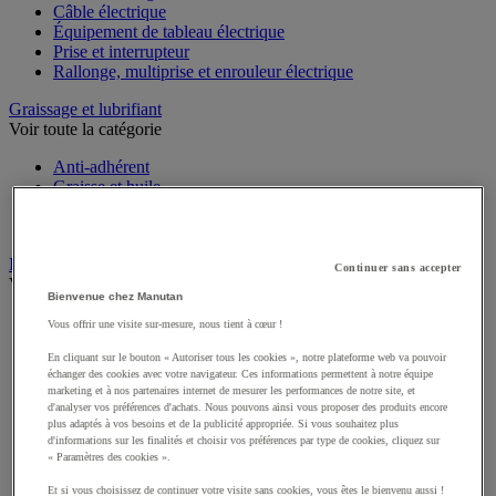
Câble électrique
Équipement de tableau électrique
Prise et interrupteur
Rallonge, multiprise et enrouleur électrique
Graissage et lubrifiant
Voir toute la catégorie
Anti-adhérent
Graisse et huile
Lubrifiant et dégrippant
Outils de graissage
Instrument de mesure
Continuer sans accepter
Voir toute la catégorie
Bienvenue chez Manutan
Balance industrielle
Vous offrir une visite sur-mesure, nous tient à cœur !
Compteur et compteur-métreur
En cliquant sur le bouton « Autoriser tous les cookies », notre plateforme web va pouvoir
Dynamomètre
échanger des cookies avec votre navigateur. Ces informations permettent à notre équipe
Équipement optique
marketing et à nos partenaires internet de mesurer les performances de notre site, et
Instrument de mesure de laboratoire
d'analyser vos préférences d'achats. Nous pouvons ainsi vous proposer des produits encore
Mesure de distance
plus adaptés à vos besoins et de la publicité appropriée. Si vous souhaitez plus
Mesure de la vitesse
d'informations sur les finalités et choisir vos préférences par type de cookies, cliquez sur
« Paramètres des cookies ».
Mesure de l'environnement
Mesure d'électricité
Et si vous choisissez de continuer votre visite sans cookies, vous êtes le bienvenu aussi !