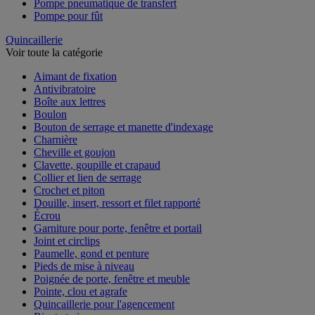
Pompe pneumatique de transfert
Pompe pour fût
Quincaillerie
Voir toute la catégorie
Aimant de fixation
Antivibratoire
Boîte aux lettres
Boulon
Bouton de serrage et manette d'indexage
Charnière
Cheville et goujon
Clavette, goupille et crapaud
Collier et lien de serrage
Crochet et piton
Douille, insert, ressort et filet rapporté
Écrou
Garniture pour porte, fenêtre et portail
Joint et circlips
Paumelle, gond et penture
Pieds de mise à niveau
Poignée de porte, fenêtre et meuble
Pointe, clou et agrafe
Quincaillerie pour l'agencement