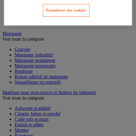
Mesure du temps
Mesure et repère de chantier
Paramètres des cookies
Mesure topographique
Mesureur et détecteur d'épaisseur
Thermomètre et thermohygromètre
Marquage
Voir toute la catégorie
Gravure
Marquage industriel
Marquage permanent
Marquage temporaire
Repérage
Ruban adhésif de marquage
Signalétique en entrepôt
Matériau pour gros-œuvre et finition du bâtiment
Voir toute la catégorie
Adjuvant et additif
Ciment, béton et enrobé
Colle sols et murs
Enduit et plâtre
Mortier
Ragréage