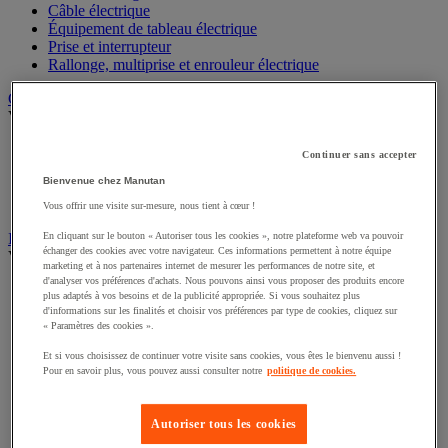
Câble électrique
Équipement de tableau électrique
Prise et interrupteur
Rallonge, multiprise et enrouleur électrique
Graissage et lubrifiant
Voir toute la catégorie
Anti-adhérent
Continuer sans accepter
Graisse et huile
Bienvenue chez Manutan
Lubrifiant et dégrippant
Outils de graissage
Vous offrir une visite sur-mesure, nous tient à cœur !
Instrument de mesure
En cliquant sur le bouton « Autoriser tous les cookies », notre plateforme web va pouvoir
échanger des cookies avec votre navigateur. Ces informations permettent à notre équipe
Voir toute la catégorie
marketing et à nos partenaires internet de mesurer les performances de notre site, et
d'analyser vos préférences d'achats. Nous pouvons ainsi vous proposer des produits encore
Balance industrielle
plus adaptés à vos besoins et de la publicité appropriée. Si vous souhaitez plus
Compteur et compteur-métreur
d'informations sur les finalités et choisir vos préférences par type de cookies, cliquez sur
Dynamomètre
« Paramètres des cookies ».
Équipement optique
Et si vous choisissez de continuer votre visite sans cookies, vous êtes le bienvenu aussi !
Instrument de mesure de laboratoire
Pour en savoir plus, vous pouvez aussi consulter notre
politique de cookies.
Mesure de distance
Mesure de la vitesse
Mesure de l'environnement
Autoriser tous les cookies
Mesure d'électricité