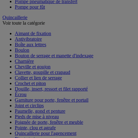
Pompe pneumatique de transfert
Pompe pour fût
Quincaillerie
Voir toute la catégorie
Aimant de fixation
Antivibratoire
Boîte aux lettres
Boulon
Bouton de serrage et manette d'indexage
Charnière
Cheville et goujon
Clavette, goupille et crapaud
Collier et lien de serrage
Crochet et piton
Douille, insert, ressort et filet rapporté
Écrou
Garniture pour porte, fenêtre et portail
Joint et circlips
Paumelle, gond et penture
Pieds de mise à niveau
Poignée de porte, fenêtre et meuble
Pointe, clou et agrafe
Quincaillerie pour l'agencement