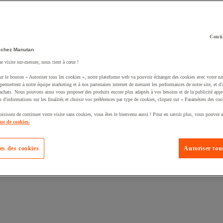
Conti
 chez Manutan
ne visite sur-mesure, nous tient à cœur !
uté un produit à votre panier :
ur le bouton « Autoriser tous les cookies », notre plateforme web va pouvoir échanger des cookies avec votre na
permettent à notre équipe marketing et à nos partenaires internet de mesurer les performances de notre site, et d'
'achats. Nous pouvons ainsi vous proposer des produits encore plus adaptés à vos besoins et de la publicité appr
s d'informations sur les finalités et choisir vos préférences par type de cookies, cliquez sur « Paramètres des coo
oisissez de continuer votre visite sans cookies, vous êtes le bienvenu aussi ! Pour en savoir plus, vous pouvez a
que de cookies.
es des cookies
Autoriser tous