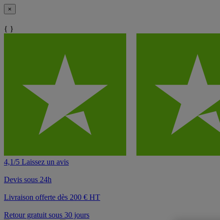
×
{ }
4,1/5 Laissez un avis
Devis sous 24h
Livraison offerte dès 200 € HT
Retour gratuit sous 30 jours