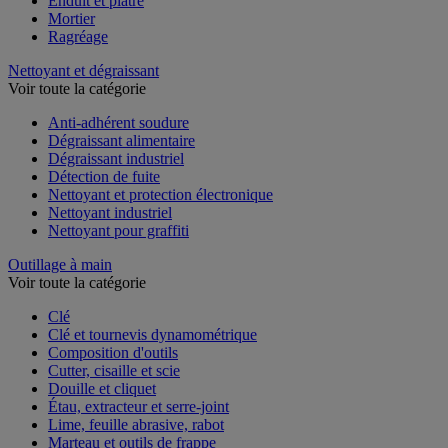
Enduit et plâtre
Mortier
Ragréage
Nettoyant et dégraissant
Voir toute la catégorie
Anti-adhérent soudure
Dégraissant alimentaire
Dégraissant industriel
Détection de fuite
Nettoyant et protection électronique
Nettoyant industriel
Nettoyant pour graffiti
Outillage à main
Voir toute la catégorie
Clé
Clé et tournevis dynamométrique
Composition d'outils
Cutter, cisaille et scie
Douille et cliquet
Étau, extracteur et serre-joint
Lime, feuille abrasive, rabot
Marteau et outils de frappe