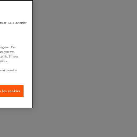
nuer sans accepter
vigateur. Ces
analyser vos
opriée. Si vous
kies ».
ussi consulter
 les cookies