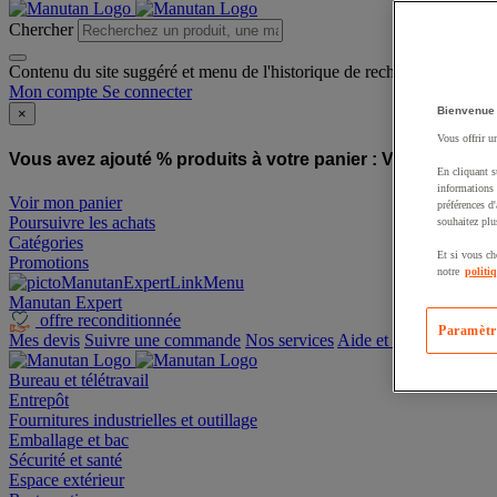
Chercher
Contenu du site suggéré et menu de l'historique de recherche
Mon compte
Se connecter
Bienvenue
×
Vous offrir u
Vous avez ajouté % produits à votre panier :
Vous avez ajo
En cliquant s
informations 
Voir mon panier
préférences d
Poursuivre les achats
souhaitez plu
Catégories
Et si vous ch
Promotions
notre
politi
Manutan Expert
offre reconditionnée
Paramètr
Mes devis
Suivre une commande
Nos services
Aide et contact
Bureau et télétravail
Entrepôt
Fournitures industrielles et outillage
Emballage et bac
Sécurité et santé
Espace extérieur