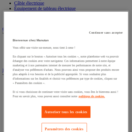
Câble électrique
Équipement de tableau électrique
Prise et interrupteur
Rallonge, multiprise et enrouleur électrique
Graissage et lubrifiant
Continuer sans accepter
Voir toute la catégorie
Bienvenue chez Manutan
Anti-adhérent
Vous offrir une visite sur-mesure, nous tient à cœur !
Graisse et huile
Lubrifiant et dégrippant
En cliquant sur le bouton « Autoriser tous les cookies », notre plateforme web va pouvoir
Outils de graissage
échanger des cookies avec votre navigateur. Ces informations permettent à notre équipe
marketing et à nos partenaires internet de mesurer les performances de notre site, et
Instrument de mesure
d'analyser vos préférences d'achats. Nous pouvons ainsi vous proposer des produits encore
plus adaptés à vos besoins et de la publicité appropriée. Si vous souhaitez plus
Voir toute la catégorie
d'informations sur les finalités et choisir vos préférences par type de cookies, cliquez sur
« Paramètres des cookies ».
Balance industrielle
Compteur et compteur-métreur
Et si vous choisissez de continuer votre visite sans cookies, vous êtes le bienvenu aussi !
Dynamomètre
Pour en savoir plus, vous pouvez aussi consulter notre
politique de cookies.
Équipement optique
Instrument de mesure de laboratoire
Mesure de distance
Autoriser tous les cookies
Mesure de la vitesse
Mesure de l'environnement
Mesure d'électricité
Paramètres des cookies