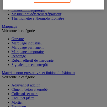
Mesure du temps
Mesure et repère de chantier
Mesure topographique
Mesureur et détecteur d'épaisseur
Thermomètre et thermohygromètre
Marquage
Voir toute la catégorie
Gravure
Marquage industriel
Marquage permanent
Marquage temporaire
Repérage
Ruban adhésif de marquage
Signalétique en entrepôt
Matériau pour gros-œuvre et finition du bâtiment
Voir toute la catégorie
Adjuvant et additif
Ciment, béton et enrobé
Colle sols et murs
Enduit et plâtre
Mortier
Ragréage