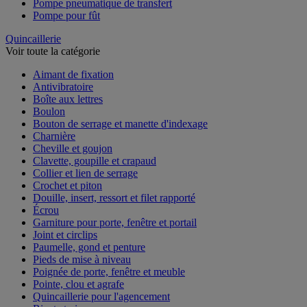
Pompe pneumatique de transfert
Pompe pour fût
Quincaillerie
Voir toute la catégorie
Aimant de fixation
Antivibratoire
Boîte aux lettres
Boulon
Bouton de serrage et manette d'indexage
Charnière
Cheville et goujon
Clavette, goupille et crapaud
Collier et lien de serrage
Crochet et piton
Douille, insert, ressort et filet rapporté
Écrou
Garniture pour porte, fenêtre et portail
Joint et circlips
Paumelle, gond et penture
Pieds de mise à niveau
Poignée de porte, fenêtre et meuble
Pointe, clou et agrafe
Quincaillerie pour l'agencement