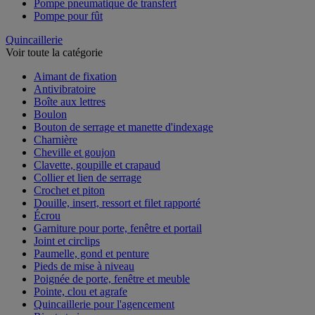
Pompe pneumatique de transfert
Pompe pour fût
Quincaillerie
Voir toute la catégorie
Aimant de fixation
Antivibratoire
Boîte aux lettres
Boulon
Bouton de serrage et manette d'indexage
Charnière
Cheville et goujon
Clavette, goupille et crapaud
Collier et lien de serrage
Crochet et piton
Douille, insert, ressort et filet rapporté
Écrou
Garniture pour porte, fenêtre et portail
Joint et circlips
Paumelle, gond et penture
Pieds de mise à niveau
Poignée de porte, fenêtre et meuble
Pointe, clou et agrafe
Quincaillerie pour l'agencement