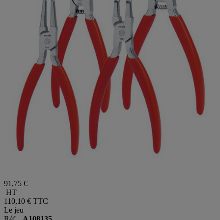
91,75 €
HT
110,10 €
TTC
Le jeu
Réf.
A108135