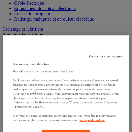
Câble électrique
Équipement de tableau électrique
Prise et interrupteur
Rallonge, multiprise et enrouleur électrique
Graissage et lubrifiant
Voir toute la catégorie
Anti-adhérent
Graisse et huile
Lubrifiant et dégrippant
Continuer sans accepter
Outils de graissage
Bienvenue chez Manutan
Instrument de mesure
Vous offrir une visite sur-mesure, nous tient à cœur !
Voir toute la catégorie
En cliquant sur le bouton « Autoriser tous les cookies », notre plateforme web va pouvoir
Balance industrielle
échanger des cookies avec votre navigateur. Ces informations permettent à notre équipe
marketing et à nos partenaires internet de mesurer les performances de notre site, et
Compteur et compteur-métreur
d'analyser vos préférences d'achats. Nous pouvons ainsi vous proposer des produits encore
Dynamomètre
plus adaptés à vos besoins et de la publicité appropriée. Si vous souhaitez plus
Équipement optique
d'informations sur les finalités et choisir vos préférences par type de cookies, cliquez sur
Instrument de mesure de laboratoire
« Paramètres des cookies ».
Mesure de distance
Et si vous choisissez de continuer votre visite sans cookies, vous êtes le bienvenu aussi !
Mesure de la vitesse
Pour en savoir plus, vous pouvez aussi consulter notre
politique de cookies.
Mesure de l'environnement
Mesure d'électricité