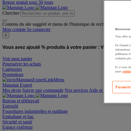
Retour gratuit sous 30 jours
Chercher
Contenu du site suggéré et menu de l'historique de recherche
Mon compte
Se connecter
Bienvenue
×
Vous offrir u
En cliquant s
Vous avez ajouté % produits à votre panier :
Vous avez ajo
informations 
préférences d
Voir mon panier
souhaitez plu
Poursuivre les achats
Et si vous ch
Catégories
notre
politi
Promotions
Manutan Expert
Paramètr
offre reconditionnée
Mes devis
Suivre une commande
Nos services
Aide et contact
Bureau et télétravail
Entrepôt
Fournitures industrielles et outillage
Emballage et bac
Sécurité et santé