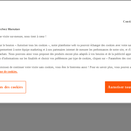
Conti
 chez Manutan
ne visite sur-mesure, nous tient à cœur !
ur le bouton « Autoriser tous les cookies », notre plateforme web va pouvoir échanger des cookies avec votre na
uté un produit à votre panier :
permettent à notre équipe marketing et à nos partenaires internet de mesurer les performances de notre site, et d'
'achats. Nous pouvons ainsi vous proposer des produits encore plus adaptés à vos besoins et de la publicité appr
s d'informations sur les finalités et choisir vos préférences par type de cookies, cliquez sur « Paramètres des coo
oisissez de continuer votre visite sans cookies, vous êtes le bienvenu aussi ! Pour en savoir plus, vous pouvez a
que de cookies.
es des cookies
Autoriser tous