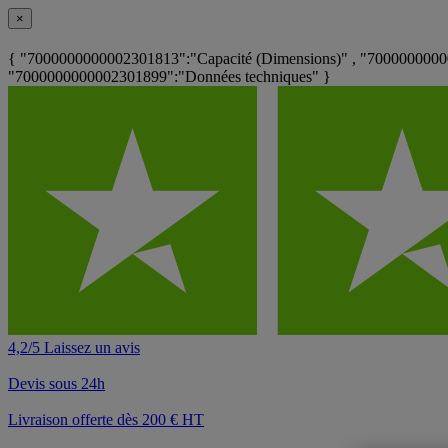
×
{ "7000000000002301813":"Capacité (Dimensions)" , "7000000000
"7000000000002301899":"Données techniques" }
4,2/5 Laissez un avis
Devis sous 24h
Livraison offerte dès 200 € HT