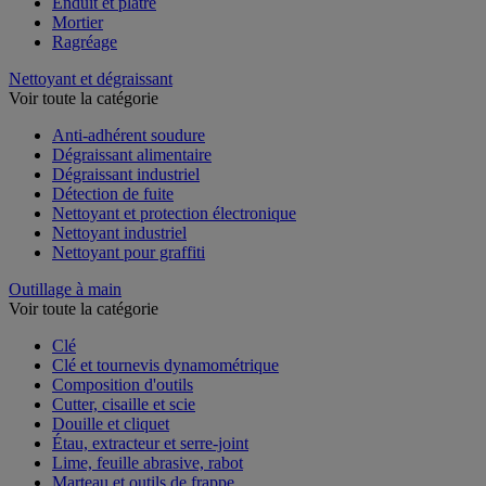
Colle sols et murs
Enduit et plâtre
Mortier
Ragréage
Nettoyant et dégraissant
Voir toute la catégorie
Anti-adhérent soudure
Dégraissant alimentaire
Dégraissant industriel
Détection de fuite
Nettoyant et protection électronique
Nettoyant industriel
Nettoyant pour graffiti
Outillage à main
Voir toute la catégorie
Clé
Clé et tournevis dynamométrique
Composition d'outils
Cutter, cisaille et scie
Douille et cliquet
Étau, extracteur et serre-joint
Lime, feuille abrasive, rabot