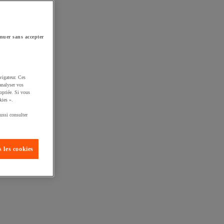
nuer sans accepter
vigateur. Ces
analyser vos
opriée. Si vous
kies ».
ussi consulter
 les cookies