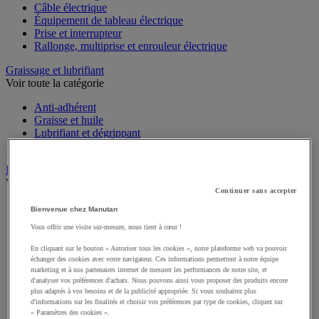
Câble électrique
Équipement de tableau électrique
Prise et interrupteur
Rallonge, multiprise et enrouleur électrique
Graissage et lubrifiant
Voir toute la catégorie
Anti-adhérent
Graisse et huile
Lubrifiant et dégrippant
Outils de graissage
Instrument de mesure
Voir toute la catégorie
Continuer sans accepter
Balance industrielle
Bienvenue chez Manutan
Compteur et compteur-métreur
Vous offrir une visite sur-mesure, nous tient à cœur !
Dynamomètre
Équipement optique
En cliquant sur le bouton « Autoriser tous les cookies », notre plateforme web va pouvoir
Instrument de mesure de laboratoire
échanger des cookies avec votre navigateur. Ces informations permettent à notre équipe
Mesure de distance
marketing et à nos partenaires internet de mesurer les performances de notre site, et
d'analyser vos préférences d'achats. Nous pouvons ainsi vous proposer des produits encore
Mesure de la vitesse
plus adaptés à vos besoins et de la publicité appropriée. Si vous souhaitez plus
Mesure de l'environnement
d'informations sur les finalités et choisir vos préférences par type de cookies, cliquez sur
Mesure d'électricité
« Paramètres des cookies ».