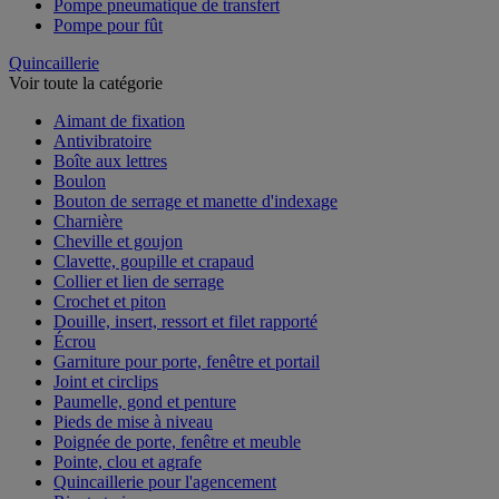
Pompe pneumatique de transfert
Pompe pour fût
Quincaillerie
Voir toute la catégorie
Aimant de fixation
Antivibratoire
Boîte aux lettres
Boulon
Bouton de serrage et manette d'indexage
Charnière
Cheville et goujon
Clavette, goupille et crapaud
Collier et lien de serrage
Crochet et piton
Douille, insert, ressort et filet rapporté
Écrou
Garniture pour porte, fenêtre et portail
Joint et circlips
Paumelle, gond et penture
Pieds de mise à niveau
Poignée de porte, fenêtre et meuble
Pointe, clou et agrafe
Quincaillerie pour l'agencement