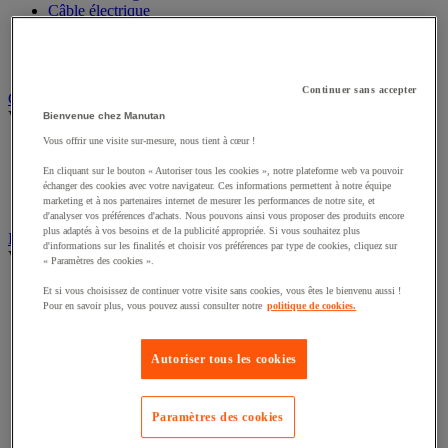
Câble électrique
Équipement de tableau électrique
Prise et interrupteur
Rallonge, multiprise et enrouleur électrique
Continuer sans accepter
Graissage et lubrifiant
Voir toute la catégorie
Bienvenue chez Manutan
Vous offrir une visite sur-mesure, nous tient à cœur !
Anti-adhérent
Graisse et huile
En cliquant sur le bouton « Autoriser tous les cookies », notre plateforme web va pouvoir
Lubrifiant et dégrippant
échanger des cookies avec votre navigateur. Ces informations permettent à notre équipe
marketing et à nos partenaires internet de mesurer les performances de notre site, et
Outils de graissage
d'analyser vos préférences d'achats. Nous pouvons ainsi vous proposer des produits encore
plus adaptés à vos besoins et de la publicité appropriée. Si vous souhaitez plus
Instrument de mesure
d'informations sur les finalités et choisir vos préférences par type de cookies, cliquez sur
Voir toute la catégorie
« Paramètres des cookies ».
Balance industrielle
Et si vous choisissez de continuer votre visite sans cookies, vous êtes le bienvenu aussi !
Compteur et compteur-métreur
Pour en savoir plus, vous pouvez aussi consulter notre
politique de cookies.
Dynamomètre
Équipement optique
Autoriser tous les cookies
Instrument de mesure de laboratoire
Mesure de distance
Mesure de la vitesse
Mesure de l'environnement
Paramètres des cookies
Mesure d'électricité