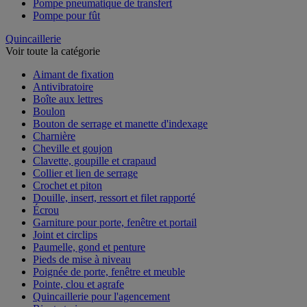
Pompe pneumatique de transfert
Pompe pour fût
Quincaillerie
Voir toute la catégorie
Aimant de fixation
Antivibratoire
Boîte aux lettres
Boulon
Bouton de serrage et manette d'indexage
Charnière
Cheville et goujon
Clavette, goupille et crapaud
Collier et lien de serrage
Crochet et piton
Douille, insert, ressort et filet rapporté
Écrou
Garniture pour porte, fenêtre et portail
Joint et circlips
Paumelle, gond et penture
Pieds de mise à niveau
Poignée de porte, fenêtre et meuble
Pointe, clou et agrafe
Quincaillerie pour l'agencement