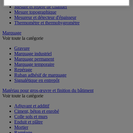
Mesure du temps
Mesure et repère de chantier
Mesure topographique
Mesureur et détecteur d'épaisseur
Thermomètre et thermohygromètre
Marquage
Voir toute la catégorie
Gravure
Marquage industriel
Marquage permanent
Marquage temporaire
Repérage
Ruban adhésif de marquage
Signalétique en entrepôt
Matériau pour gros-œuvre et finition du bâtiment
Voir toute la catégorie
Adjuvant et additif
Ciment, béton et enrobé
Colle sols et murs
Enduit et plâtre
Mortier
Ragréage