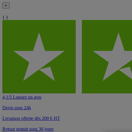
×
{ }
4,1/5 Laissez un avis
Devis sous 24h
Livraison offerte dès 200 € HT
Retour gratuit sous 30 jours