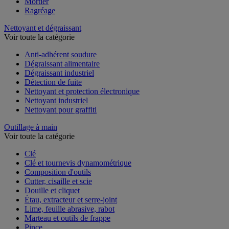
Enduit et plâtre
Mortier
Ragréage
Nettoyant et dégraissant
Voir toute la catégorie
Anti-adhérent soudure
Dégraissant alimentaire
Dégraissant industriel
Détection de fuite
Nettoyant et protection électronique
Nettoyant industriel
Nettoyant pour graffiti
Outillage à main
Voir toute la catégorie
Clé
Clé et tournevis dynamométrique
Composition d'outils
Cutter, cisaille et scie
Douille et cliquet
Étau, extracteur et serre-joint
Lime, feuille abrasive, rabot
Marteau et outils de frappe