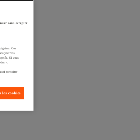
nuer sans accepter
vigateur. Ces
analyser vos
opriée. Si vous
kies ».
ussi consulter
 les cookies