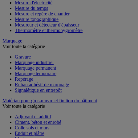
Mesure de l'environnement
Mesure d'électricité
Mesure du temps
Mesure et repère de chantier
Mesure topographique
Mesureur et détecteur d'épaisseur
Thermomètre et thermohygromètre
Marquage
Voir toute la catégorie
Gravure
Marquage industriel
Marquage permanent
Marquage temporaire
Repérage
Ruban adhésif de marquage
Signalétique en entrepôt
Matériau pour gros-œuvre et finition du bâtiment
Voir toute la catégorie
Adjuvant et additif
Ciment, béton et enrobé
Colle sols et murs