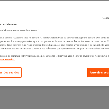
Conti
 chez Manutan
ne visite sur-mesure, nous tient à cœur !
uté un produit à votre panier :
ur le bouton « Autoriser tous les cookies », notre plateforme web va pouvoir échanger des cookies avec votre na
permettent à notre équipe marketing et à nos partenaires internet de mesurer les performances de notre site, et d'
'achats. Nous pouvons ainsi vous proposer des produits encore plus adaptés à vos besoins et de la publicité appr
s d'informations sur les finalités et choisir vos préférences par type de cookies, cliquez sur « Paramètres des coo
oisissez de continuer votre visite sans cookies, vous êtes le bienvenu aussi ! Pour en savoir plus, vous pouvez a
que de cookies.
es des cookies
Autoriser tous