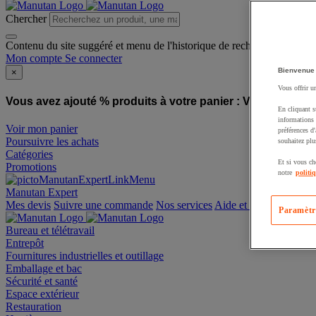
Chercher
Contenu du site suggéré et menu de l'historique de recherche
Mon compte
Se connecter
Bienvenue
×
Vous offrir u
Vous avez ajouté % produits à votre panier :
Vous avez ajo
En cliquant s
informations 
Voir mon panier
préférences d
Poursuivre les achats
souhaitez plu
Catégories
Et si vous ch
Promotions
notre
politi
Manutan Expert
offre reconditionnée
Paramètr
Mes devis
Suivre une commande
Nos services
Aide et contact
Bureau et télétravail
Entrepôt
Fournitures industrielles et outillage
Emballage et bac
Sécurité et santé
Espace extérieur