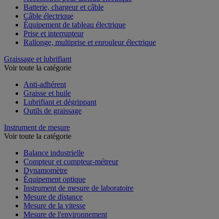
Accessoires pour tableau électrique
Batterie, chargeur et câble
Câble électrique
Équipement de tableau électrique
Prise et interrupteur
Rallonge, multiprise et enrouleur électrique
Graissage et lubrifiant
Voir toute la catégorie
Anti-adhérent
Graisse et huile
Lubrifiant et dégrippant
Outils de graissage
Instrument de mesure
Voir toute la catégorie
Balance industrielle
Compteur et compteur-métreur
Dynamomètre
Équipement optique
Instrument de mesure de laboratoire
Mesure de distance
Mesure de la vitesse