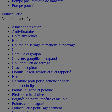
Pompe pneumatique de transfert
Pompe pour fût
Quincaillerie
Voir toute la catégorie
Aimant de fixation
Antivibratoire
Boîte aux lettres
Boulon
Bouton de serrage et manette d'indexage
Charnière
Cheville et goujon
Clavette, goupille et crapaud
Collier et lien de serrage
Crochet et piton
Douille, insert, ressort et filet rapporté
Écrou
Garniture pour porte, fenêtre et portail
Joint et circlips
Paumelle, gond et penture
Pieds de mise à niveau
Poignée de porte, fenêtre et meuble
Pointe, clou et agrafe
Quincaillerie pour l'agencement