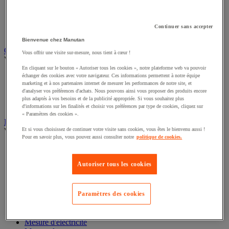
Câble électrique
Équipement de tableau électrique
Prise et interrupteur
Continuer sans accepter
Rallonge, multiprise et enrouleur électrique
Bienvenue chez Manutan
Graissage et lubrifiant
Vous offrir une visite sur-mesure, nous tient à cœur !
Voir toute la catégorie
En cliquant sur le bouton « Autoriser tous les cookies », notre plateforme web va pouvoir
Anti-adhérent
échanger des cookies avec votre navigateur. Ces informations permettent à notre équipe
marketing et à nos partenaires internet de mesurer les performances de notre site, et
Graisse et huile
d'analyser vos préférences d'achats. Nous pouvons ainsi vous proposer des produits encore
Lubrifiant et dégrippant
plus adaptés à vos besoins et de la publicité appropriée. Si vous souhaitez plus
Outils de graissage
d'informations sur les finalités et choisir vos préférences par type de cookies, cliquez sur
« Paramètres des cookies ».
Instrument de mesure
Et si vous choisissez de continuer votre visite sans cookies, vous êtes le bienvenu aussi !
Voir toute la catégorie
Pour en savoir plus, vous pouvez aussi consulter notre
politique de cookies.
Balance industrielle
Compteur et compteur-métreur
Autoriser tous les cookies
Dynamomètre
Équipement optique
Instrument de mesure de laboratoire
Mesure de distance
Paramètres des cookies
Mesure de la vitesse
Mesure de l'environnement
Mesure d'électricité