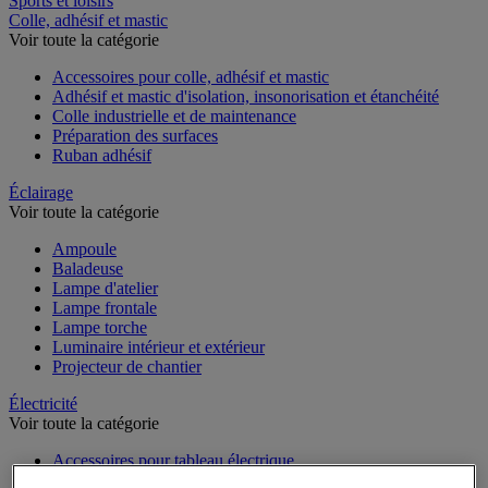
Sports et loisirs
Colle, adhésif et mastic
Voir toute la catégorie
Accessoires pour colle, adhésif et mastic
Adhésif et mastic d'isolation, insonorisation et étanchéité
Colle industrielle et de maintenance
Préparation des surfaces
Ruban adhésif
Éclairage
Voir toute la catégorie
Ampoule
Baladeuse
Lampe d'atelier
Lampe frontale
Lampe torche
Luminaire intérieur et extérieur
Projecteur de chantier
Électricité
Voir toute la catégorie
Accessoires pour tableau électrique
Batterie, chargeur et câble