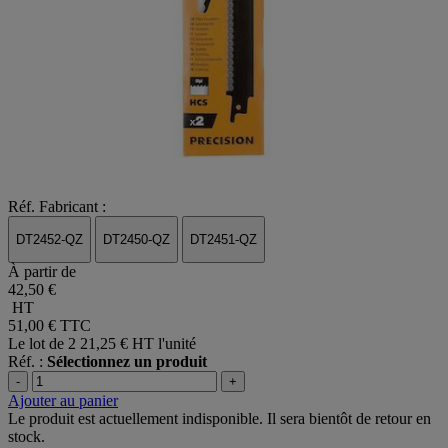
Réf. Fabricant :
DT2452-QZ
DT2450-QZ
DT2451-QZ
À partir de
42,50 €
HT
51,00 €
TTC
Le lot de 2
21,25 € HT l'unité
Réf. :
Sélectionnez un produit
-
+
Ajouter au panier
Le produit est actuellement indisponible. Il sera bientôt de retour en
stock.