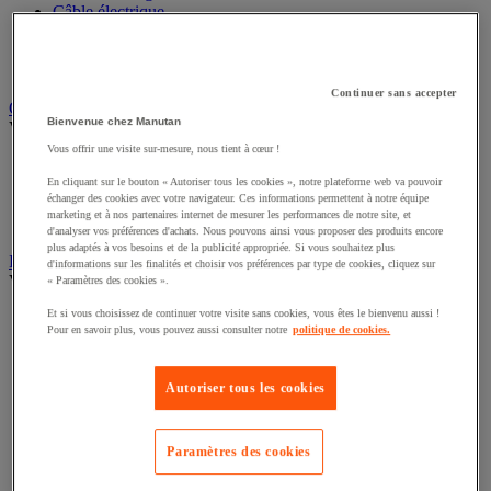
Câble électrique
Équipement de tableau électrique
Prise et interrupteur
Rallonge, multiprise et enrouleur électrique
Continuer sans accepter
Graissage et lubrifiant
Bienvenue chez Manutan
Voir toute la catégorie
Vous offrir une visite sur-mesure, nous tient à cœur !
Anti-adhérent
Graisse et huile
En cliquant sur le bouton « Autoriser tous les cookies », notre plateforme web va pouvoir
échanger des cookies avec votre navigateur. Ces informations permettent à notre équipe
Lubrifiant et dégrippant
marketing et à nos partenaires internet de mesurer les performances de notre site, et
Outils de graissage
d'analyser vos préférences d'achats. Nous pouvons ainsi vous proposer des produits encore
plus adaptés à vos besoins et de la publicité appropriée. Si vous souhaitez plus
Instrument de mesure
d'informations sur les finalités et choisir vos préférences par type de cookies, cliquez sur
Voir toute la catégorie
« Paramètres des cookies ».
Et si vous choisissez de continuer votre visite sans cookies, vous êtes le bienvenu aussi !
Balance industrielle
Pour en savoir plus, vous pouvez aussi consulter notre
politique de cookies.
Compteur et compteur-métreur
Dynamomètre
Équipement optique
Autoriser tous les cookies
Instrument de mesure de laboratoire
Mesure de distance
Mesure de la vitesse
Paramètres des cookies
Mesure de l'environnement
Mesure d'électricité