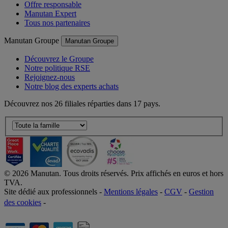
Offre responsable
Manutan Expert
Tous nos partenaires
Manutan Groupe
Manutan Groupe
Découvrez le Groupe
Notre politique RSE
Rejoignez-nous
Notre blog des experts achats
Découvrez nos 26 filiales réparties dans 17 pays.
©
2026
Manutan. Tous droits réservés. Prix affichés en euros et hors
TVA.
Site dédié aux professionnels -
Mentions légales
-
CGV
-
Gestion
des cookies
-
Accessibilité  Non conformités