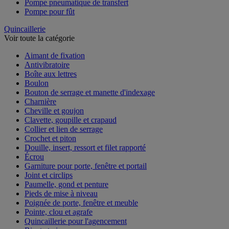
Pompe pneumatique de transfert
Pompe pour fût
Quincaillerie
Voir toute la catégorie
Aimant de fixation
Antivibratoire
Boîte aux lettres
Boulon
Bouton de serrage et manette d'indexage
Charnière
Cheville et goujon
Clavette, goupille et crapaud
Collier et lien de serrage
Crochet et piton
Douille, insert, ressort et filet rapporté
Écrou
Garniture pour porte, fenêtre et portail
Joint et circlips
Paumelle, gond et penture
Pieds de mise à niveau
Poignée de porte, fenêtre et meuble
Pointe, clou et agrafe
Quincaillerie pour l'agencement