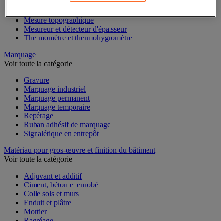
Mesure du temps
Mesure et repère de chantier
Mesure topographique
Mesureur et détecteur d'épaisseur
Thermomètre et thermohygromètre
Marquage
Voir toute la catégorie
Gravure
Marquage industriel
Marquage permanent
Marquage temporaire
Repérage
Ruban adhésif de marquage
Signalétique en entrepôt
Matériau pour gros-œuvre et finition du bâtiment
Voir toute la catégorie
Adjuvant et additif
Ciment, béton et enrobé
Colle sols et murs
Enduit et plâtre
Mortier
Ragréage