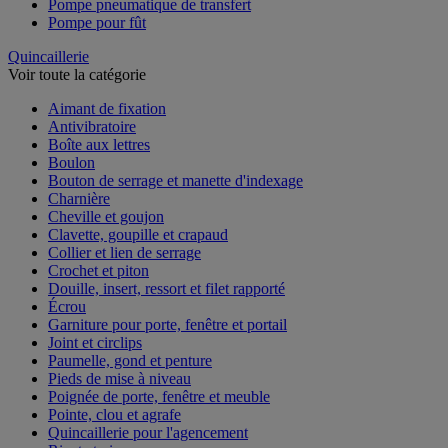
Pompe pneumatique de transfert
Pompe pour fût
Quincaillerie
Voir toute la catégorie
Aimant de fixation
Antivibratoire
Boîte aux lettres
Boulon
Bouton de serrage et manette d'indexage
Charnière
Cheville et goujon
Clavette, goupille et crapaud
Collier et lien de serrage
Crochet et piton
Douille, insert, ressort et filet rapporté
Écrou
Garniture pour porte, fenêtre et portail
Joint et circlips
Paumelle, gond et penture
Pieds de mise à niveau
Poignée de porte, fenêtre et meuble
Pointe, clou et agrafe
Quincaillerie pour l'agencement