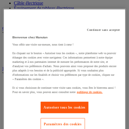
Câble électrique
Équipement de tableau électrique
Prise et interrupteur
Rallonge, multiprise et enrouleur électrique
Graissage et lubrifiant
Continuer sans accepter
Voir toute la catégorie
Bienvenue chez Manutan
Anti-adhérent
Vous offrir une visite sur-mesure, nous tient à cœur !
Graisse et huile
Lubrifiant et dégrippant
En cliquant sur le bouton « Autoriser tous les cookies », notre plateforme web va pouvoir
échanger des cookies avec votre navigateur. Ces informations permettent à notre équipe
Outils de graissage
marketing et à nos partenaires internet de mesurer les performances de notre site, et
d'analyser vos préférences d'achats. Nous pouvons ainsi vous proposer des produits encore
Instrument de mesure
plus adaptés à vos besoins et de la publicité appropriée. Si vous souhaitez plus
Voir toute la catégorie
d'informations sur les finalités et choisir vos préférences par type de cookies, cliquez sur
« Paramètres des cookies ».
Balance industrielle
Et si vous choisissez de continuer votre visite sans cookies, vous êtes le bienvenu aussi !
Compteur et compteur-métreur
Pour en savoir plus, vous pouvez aussi consulter notre
politique de cookies.
Dynamomètre
Équipement optique
Instrument de mesure de laboratoire
Autoriser tous les cookies
Mesure de distance
Mesure de la vitesse
Mesure de l'environnement
Paramètres des cookies
Mesure d'électricité