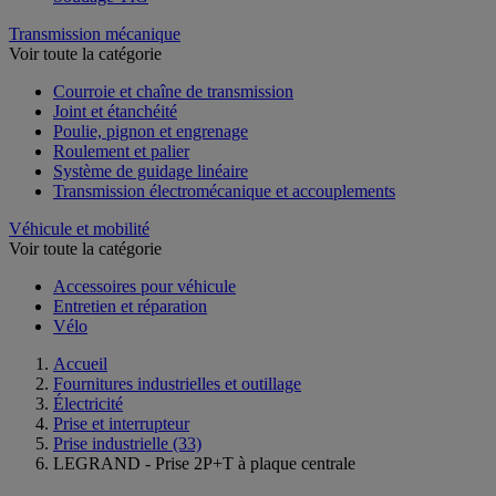
Transmission mécanique
Voir toute la catégorie
Courroie et chaîne de transmission
Joint et étanchéité
Poulie, pignon et engrenage
Roulement et palier
Système de guidage linéaire
Transmission électromécanique et accouplements
Véhicule et mobilité
Voir toute la catégorie
Accessoires pour véhicule
Entretien et réparation
Vélo
Accueil
Fournitures industrielles et outillage
Électricité
Prise et interrupteur
Prise industrielle
(33)
LEGRAND - Prise 2P+T à plaque centrale