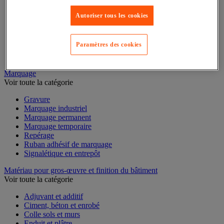
Mesure de l'environnement
Mesure d'électricité
Autoriser tous les cookies
Mesure du temps
Mesure et repère de chantier
Mesure topographique
Paramètres des cookies
Mesureur et détecteur d'épaisseur
Thermomètre et thermohygromètre
Marquage
Voir toute la catégorie
Gravure
Marquage industriel
Marquage permanent
Marquage temporaire
Repérage
Ruban adhésif de marquage
Signalétique en entrepôt
Matériau pour gros-œuvre et finition du bâtiment
Voir toute la catégorie
Adjuvant et additif
Ciment, béton et enrobé
Colle sols et murs
Enduit et plâtre