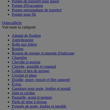
Pompe de transfert pour gasoil
Pompe d'évacuation
Pompe pneumatique de transfert
Pompe pour fût
Quincaillerie
Voir toute la catégorie
Aimant de fixation
Antivibratoire
Boîte aux lettres
Boulon
Bouton de serrage et manette d'indexage
Charnière
Cheville et goujon
Clavette, goupille et crapaud
Collier et lien de serrage
Crochet et piton
Douille, insert, ressort et filet rapporté
Écrou
Garniture pour porte, fenêtre et portail
Joint et circlips
Paumelle, gond et penture
Pieds de mise à niveau
Poignée de porte, fenêtre et meuble