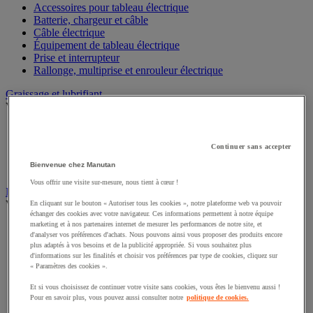
Accessoires pour tableau électrique
Batterie, chargeur et câble
Câble électrique
Équipement de tableau électrique
Prise et interrupteur
Rallonge, multiprise et enrouleur électrique
Graissage et lubrifiant
Voir toute la catégorie
Anti-adhérent
Graisse et huile
Continuer sans accepter
Lubrifiant et dégrippant
Bienvenue chez Manutan
Outils de graissage
Vous offrir une visite sur-mesure, nous tient à cœur !
Instrument de mesure
Voir toute la catégorie
En cliquant sur le bouton « Autoriser tous les cookies », notre plateforme web va pouvoir
échanger des cookies avec votre navigateur. Ces informations permettent à notre équipe
marketing et à nos partenaires internet de mesurer les performances de notre site, et
Balance industrielle
d'analyser vos préférences d'achats. Nous pouvons ainsi vous proposer des produits encore
Compteur et compteur-métreur
plus adaptés à vos besoins et de la publicité appropriée. Si vous souhaitez plus
Dynamomètre
d'informations sur les finalités et choisir vos préférences par type de cookies, cliquez sur
Équipement optique
« Paramètres des cookies ».
Instrument de mesure de laboratoire
Et si vous choisissez de continuer votre visite sans cookies, vous êtes le bienvenu aussi !
Mesure de distance
Pour en savoir plus, vous pouvez aussi consulter notre
politique de cookies.
Mesure de la vitesse