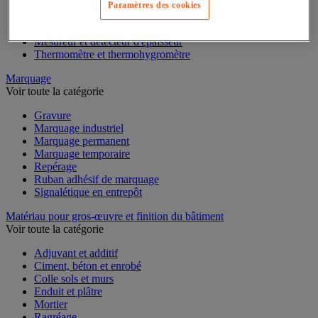
Mesure du temps
Paramètres des cookies
Mesure et repère de chantier
Mesure topographique
Mesureur et détecteur d'épaisseur
Thermomètre et thermohygromètre
Marquage
Voir toute la catégorie
Gravure
Marquage industriel
Marquage permanent
Marquage temporaire
Repérage
Ruban adhésif de marquage
Signalétique en entrepôt
Matériau pour gros-œuvre et finition du bâtiment
Voir toute la catégorie
Adjuvant et additif
Ciment, béton et enrobé
Colle sols et murs
Enduit et plâtre
Mortier
Ragréage