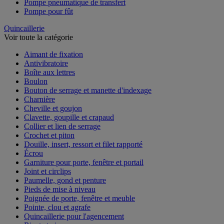
Pompe pneumatique de transfert
Pompe pour fût
Quincaillerie
Voir toute la catégorie
Aimant de fixation
Antivibratoire
Boîte aux lettres
Boulon
Bouton de serrage et manette d'indexage
Charnière
Cheville et goujon
Clavette, goupille et crapaud
Collier et lien de serrage
Crochet et piton
Douille, insert, ressort et filet rapporté
Écrou
Garniture pour porte, fenêtre et portail
Joint et circlips
Paumelle, gond et penture
Pieds de mise à niveau
Poignée de porte, fenêtre et meuble
Pointe, clou et agrafe
Quincaillerie pour l'agencement