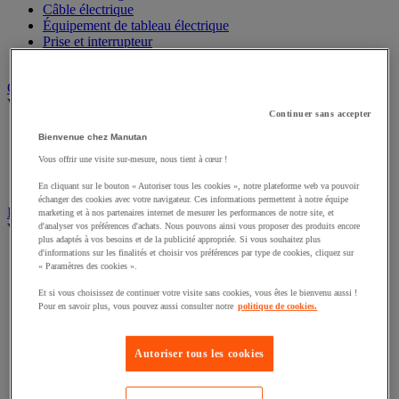
Câble électrique
Équipement de tableau électrique
Prise et interrupteur
Rallonge, multiprise et enrouleur électrique
Graissage et lubrifiant
Voir toute la catégorie
Continuer sans accepter
Anti-adhérent
Bienvenue chez Manutan
Graisse et huile
Vous offrir une visite sur-mesure, nous tient à cœur !
Lubrifiant et dégrippant
Outils de graissage
En cliquant sur le bouton « Autoriser tous les cookies », notre plateforme web va pouvoir
échanger des cookies avec votre navigateur. Ces informations permettent à notre équipe
Instrument de mesure
marketing et à nos partenaires internet de mesurer les performances de notre site, et
Voir toute la catégorie
d'analyser vos préférences d'achats. Nous pouvons ainsi vous proposer des produits encore
plus adaptés à vos besoins et de la publicité appropriée. Si vous souhaitez plus
d'informations sur les finalités et choisir vos préférences par type de cookies, cliquez sur
Balance industrielle
« Paramètres des cookies ».
Compteur et compteur-métreur
Dynamomètre
Et si vous choisissez de continuer votre visite sans cookies, vous êtes le bienvenu aussi !
Équipement optique
Pour en savoir plus, vous pouvez aussi consulter notre
politique de cookies.
Instrument de mesure de laboratoire
Mesure de distance
Mesure de la vitesse
Autoriser tous les cookies
Mesure de l'environnement
Mesure d'électricité