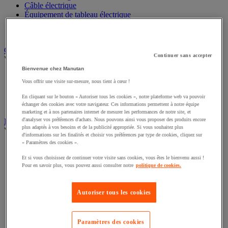
Câble électrique
Équipement de tableau électrique
Prise et interrupteur
Rallonge, multiprise et enrouleur électrique
Graissage et lubrifiant
Continuer sans accepter
Voir toute la catégorie
Bienvenue chez Manutan
Anti-adhérent
Vous offrir une visite sur-mesure, nous tient à cœur !
Graisse et huile
Lubrifiant et dégrippant
En cliquant sur le bouton « Autoriser tous les cookies », notre plateforme web va pouvoir
Outils de graissage
échanger des cookies avec votre navigateur. Ces informations permettent à notre équipe
marketing et à nos partenaires internet de mesurer les performances de notre site, et
d'analyser vos préférences d'achats. Nous pouvons ainsi vous proposer des produits encore
Instrument de mesure
plus adaptés à vos besoins et de la publicité appropriée. Si vous souhaitez plus
Voir toute la catégorie
d'informations sur les finalités et choisir vos préférences par type de cookies, cliquez sur
« Paramètres des cookies ».
Balance industrielle
Compteur et compteur-métreur
Et si vous choisissez de continuer votre visite sans cookies, vous êtes le bienvenu aussi !
Dynamomètre
Pour en savoir plus, vous pouvez aussi consulter notre
politique de cookies.
Équipement optique
Instrument de mesure de laboratoire
Autoriser tous les cookies
Mesure de distance
Mesure de la vitesse
Mesure de l'environnement
Mesure d'électricité
Paramètres des cookies