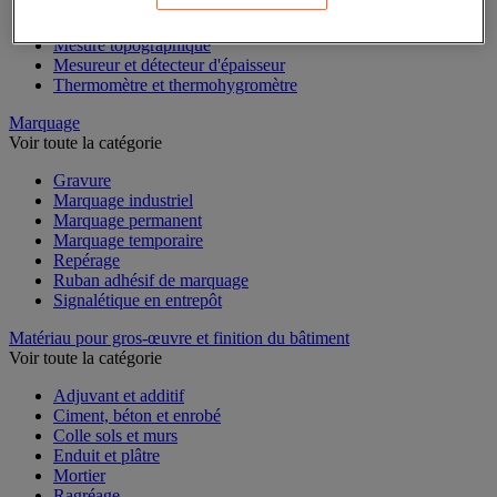
Mesure du temps
Mesure et repère de chantier
Mesure topographique
Mesureur et détecteur d'épaisseur
Thermomètre et thermohygromètre
Marquage
Voir toute la catégorie
Gravure
Marquage industriel
Marquage permanent
Marquage temporaire
Repérage
Ruban adhésif de marquage
Signalétique en entrepôt
Matériau pour gros-œuvre et finition du bâtiment
Voir toute la catégorie
Adjuvant et additif
Ciment, béton et enrobé
Colle sols et murs
Enduit et plâtre
Mortier
Ragréage