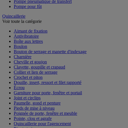
Pompe pneumatique de transfert
Pompe pour fût
Quincaillerie
Voir toute la catégorie
Aimant de fixation
Antivibratoire
Boîte aux lettres
Boulon
Bouton de serrage et manette d'indexage
Charnière
Cheville et goujon
Clavette, goupille et crapaud
Collier et lien de serrage
Crochet et piton
Douille, insert, ressort et filet rapporté
Écrou
Garniture pour porte, fenêtre et portail
Joint et circlips
Paumelle, gond et penture
Pieds de mise à niveau
Poignée de porte, fenêtre et meuble
Pointe, clou et agrafe
Quincaillerie pour l'agencement