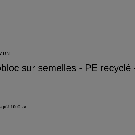
 - MDM
obloc sur semelles - PE recycl
usqu'à 1000 kg.