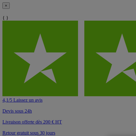
×
{ }
4,1/5 Laissez un avis
Devis sous 24h
Livraison offerte dès 200 € HT
Retour gratuit sous 30 jours