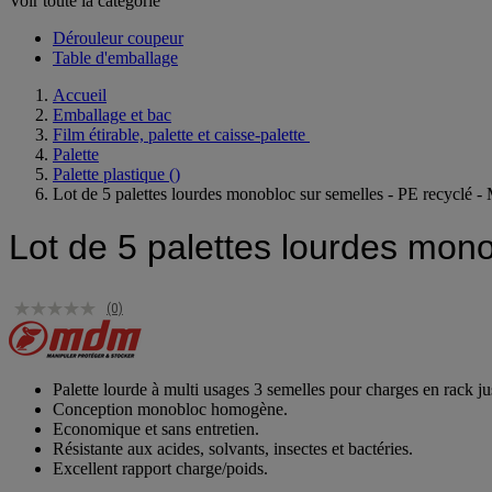
Voir toute la catégorie
Dérouleur coupeur
Table d'emballage
Accueil
Emballage et bac
Film étirable, palette et caisse-palette
Palette
Palette plastique
()
Lot de 5 palettes lourdes monobloc sur semelles - PE recyclé
Lot de 5 palettes lourdes mon
(0)
Palette lourde à multi usages 3 semelles pour charges en rack j
Conception monobloc homogène.
Economique et sans entretien.
Résistante aux acides, solvants, insectes et bactéries.
Excellent rapport charge/poids.