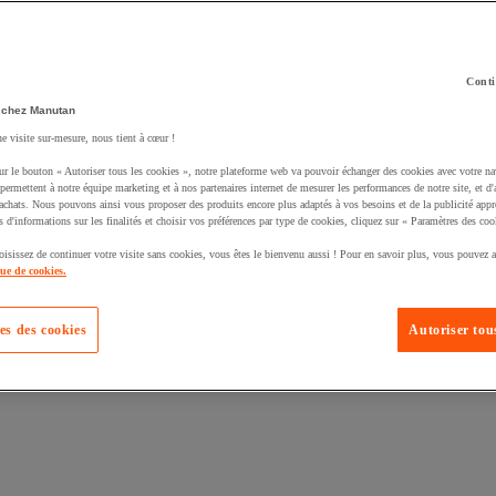
Conti
 chez Manutan
ne visite sur-mesure, nous tient à cœur !
uté un produit à votre panier :
ur le bouton « Autoriser tous les cookies », notre plateforme web va pouvoir échanger des cookies avec votre na
permettent à notre équipe marketing et à nos partenaires internet de mesurer les performances de notre site, et d'
'achats. Nous pouvons ainsi vous proposer des produits encore plus adaptés à vos besoins et de la publicité appr
s d'informations sur les finalités et choisir vos préférences par type de cookies, cliquez sur « Paramètres des coo
oisissez de continuer votre visite sans cookies, vous êtes le bienvenu aussi ! Pour en savoir plus, vous pouvez a
que de cookies.
es des cookies
Autoriser tous