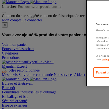
Chercher
Contenu du site suggéré et menu de l'historique de recherche
Mon compte
Se connecter
Bienvenue
×
Vous offrir u
Vous avez ajouté % produits à votre panier :
Vous avez ajo
En cliquant s
informations 
Voir mon panier
préférences d
Poursuivre les achats
souhaitez plu
Catégories
Et si vous ch
Promotions
notre
politi
Manutan Expert
offre reconditionnée
Paramètr
Mes devis
Suivre une commande
Nos services
Aide et contact
Bureau et télétravail
Entrepôt
Fournitures industrielles et outillage
Emballage et bac
Sécurité et santé
Espace extérieur