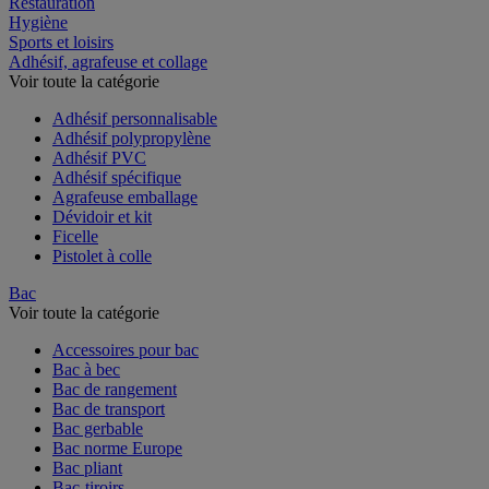
Restauration
Hygiène
Sports et loisirs
Adhésif, agrafeuse et collage
Voir toute la catégorie
Adhésif personnalisable
Adhésif polypropylène
Adhésif PVC
Adhésif spécifique
Agrafeuse emballage
Dévidoir et kit
Ficelle
Pistolet à colle
Bac
Voir toute la catégorie
Accessoires pour bac
Bac à bec
Bac de rangement
Bac de transport
Bac gerbable
Bac norme Europe
Bac pliant
Bac-tiroirs