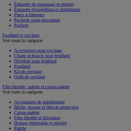
Étiquette de marquage et pistolet
Étiquette d'expédition et distributeur
Pince à étiqueter
Pochette porte-document
Pochoir
Feuillard et cerclage
Voir toute la catégorie
Accessoires pour cerclage
Chape et boucle pour feuillard
Dévidoir pour feuillard
Feuillard
Kit de cerclage
Outil de cerclage
Film étirable, palette et caisse-palette
Voir toute la catégorie
Accessoires de palettisation
Bâche, housse et film de protection
Caisse-palette
Film étirable et dérouleur
Housse rétractable et pistolet
Palette