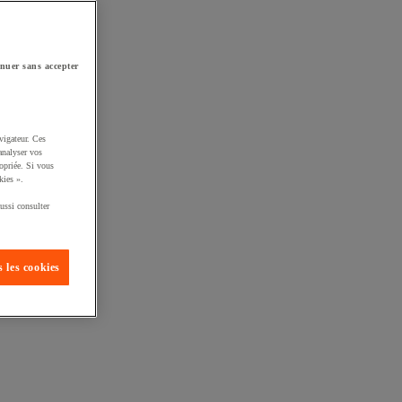
nuer sans accepter
vigateur. Ces
analyser vos
opriée. Si vous
kies ».
ussi consulter
 les cookies