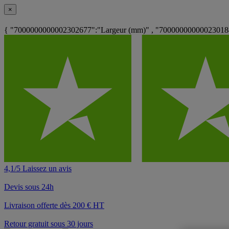
×
{ "7000000000002302677":"Largeur (mm)" , "7000000000002301848
4,1/5 Laissez un avis
Devis sous 24h
Livraison offerte dès 200 € HT
Retour gratuit sous 30 jours