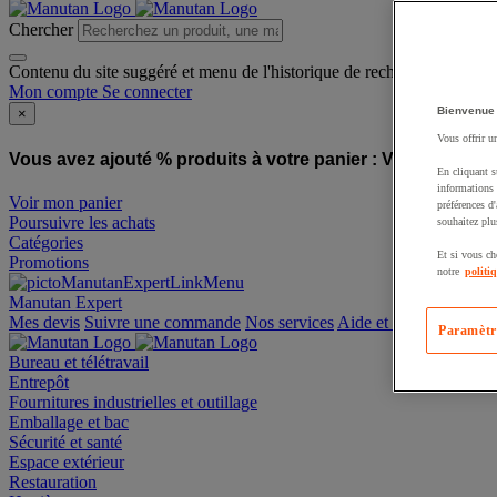
Chercher
Contenu du site suggéré et menu de l'historique de recherche
Mon compte
Se connecter
Bienvenue
×
Vous offrir u
Vous avez ajouté % produits à votre panier :
Vous avez ajo
En cliquant s
informations 
Voir mon panier
préférences d
Poursuivre les achats
souhaitez plu
Catégories
Et si vous ch
Promotions
notre
politi
Manutan Expert
offre reconditionnée
Paramètr
Mes devis
Suivre une commande
Nos services
Aide et contact
Bureau et télétravail
Entrepôt
Fournitures industrielles et outillage
Emballage et bac
Sécurité et santé
Espace extérieur