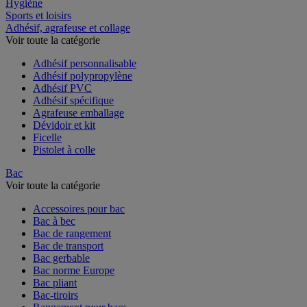
Restauration
Hygiène
Sports et loisirs
Adhésif, agrafeuse et collage
Voir toute la catégorie
Adhésif personnalisable
Adhésif polypropylène
Adhésif PVC
Adhésif spécifique
Agrafeuse emballage
Dévidoir et kit
Ficelle
Pistolet à colle
Bac
Voir toute la catégorie
Accessoires pour bac
Bac à bec
Bac de rangement
Bac de transport
Bac gerbable
Bac norme Europe
Bac pliant
Bac-tiroirs