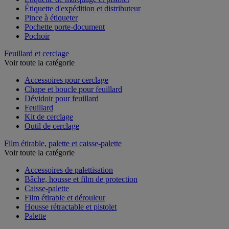
Étiquette de marquage et pistolet
Étiquette d'expédition et distributeur
Pince à étiqueter
Pochette porte-document
Pochoir
Feuillard et cerclage
Voir toute la catégorie
Accessoires pour cerclage
Chape et boucle pour feuillard
Dévidoir pour feuillard
Feuillard
Kit de cerclage
Outil de cerclage
Film étirable, palette et caisse-palette
Voir toute la catégorie
Accessoires de palettisation
Bâche, housse et film de protection
Caisse-palette
Film étirable et dérouleur
Housse rétractable et pistolet
Palette