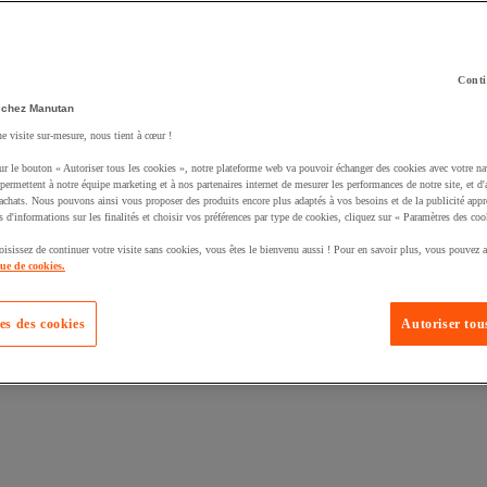
Conti
 chez Manutan
ne visite sur-mesure, nous tient à cœur !
uté un produit à votre panier :
ur le bouton « Autoriser tous les cookies », notre plateforme web va pouvoir échanger des cookies avec votre na
permettent à notre équipe marketing et à nos partenaires internet de mesurer les performances de notre site, et d'
'achats. Nous pouvons ainsi vous proposer des produits encore plus adaptés à vos besoins et de la publicité appr
s d'informations sur les finalités et choisir vos préférences par type de cookies, cliquez sur « Paramètres des coo
oisissez de continuer votre visite sans cookies, vous êtes le bienvenu aussi ! Pour en savoir plus, vous pouvez a
que de cookies.
es des cookies
Autoriser tous