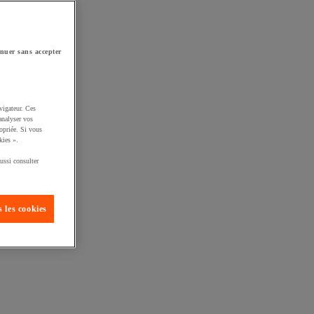
nuer sans accepter
vigateur. Ces
analyser vos
opriée. Si vous
kies ».
ussi consulter
 les cookies