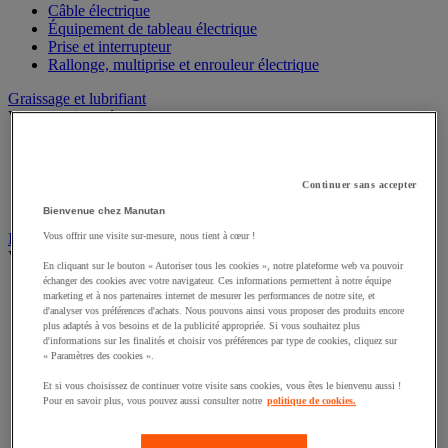
Câble électrique
Équipement de tableau électrique
Prise et interrupteur
Rallonge, multiprise et enrouleur électrique
Graissage et lubrifiant
Voir toute la catégorie
Anti-adhérent
Graisse et huile
Lubrifiant et dégrippant
Continuer sans accepter
Outils de graissage
Bienvenue chez Manutan
Instrument de mesure
Vous offrir une visite sur-mesure, nous tient à cœur !
Voir toute la catégorie
En cliquant sur le bouton « Autoriser tous les cookies », notre plateforme web va pouvoir
échanger des cookies avec votre navigateur. Ces informations permettent à notre équipe
Balance industrielle
marketing et à nos partenaires internet de mesurer les performances de notre site, et
Compteur et compteur-métreur
d'analyser vos préférences d'achats. Nous pouvons ainsi vous proposer des produits encore
Dynamomètre
plus adaptés à vos besoins et de la publicité appropriée. Si vous souhaitez plus
d'informations sur les finalités et choisir vos préférences par type de cookies, cliquez sur
Équipement optique
« Paramètres des cookies ».
Instrument de mesure de laboratoire
Mesure de distance
Et si vous choisissez de continuer votre visite sans cookies, vous êtes le bienvenu aussi !
Mesure de la vitesse
Pour en savoir plus, vous pouvez aussi consulter notre
politique de cookies.
Mesure de l'environnement
Mesure d'électricité