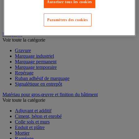
Mesure du temps
Autoriser tous les cookies
Mesure et repère de chantier
Mesure topographique
Mesureur et détecteur d'épaisseur
Paramètres des cookies
Thermomètre et thermohygromètre
Marquage
Voir toute la catégorie
Gravure
Marquage industriel
Marquage permanent
Marquage temporaire
Repérage
Ruban adhésif de marquage
Signalétique en entrepôt
Matériau pour gros-œuvre et finition du bâtiment
Voir toute la catégorie
Adjuvant et additif
Ciment, béton et enrobé
Colle sols et murs
Enduit et plâtre
Mortier
Ragréage