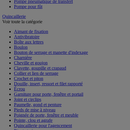
Pompe pneumatique de transfert
Pompe pour fût
Quincaillerie
Voir toute la catégorie
Aimant de fixation
Antivibratoire
Boîte aux lettres
Boulon
Bouton de serrage et manette d'indexage
Charnière
Cheville et goujon
Clavette, goupille et crapaud
Collier et lien de serrage
Crochet et piton
Douille, insert, ressort et filet rapporté
Écrou
Garniture pour porte, fenêtre et portail
Joint et circlips
Paumelle, gond et penture
Pieds de mise à niveau
Poignée de porte, fenêtre et meuble
Pointe, clou et agrafe
Quincaillerie pour l'agencement