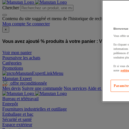
Chercher
Contenu du site suggéré et menu de l'historique de recherche
Mon compte
Se connecter
Bienvenue
×
Vous offrir u
Vous avez ajouté % produits à votre panier :
Vous avez ajo
En cliquant s
informations 
Voir mon panier
préférences d
Poursuivre les achats
souhaitez plu
Catégories
Et si vous ch
Promotions
notre
politi
Manutan Expert
offre reconditionnée
Paramètr
Mes devis
Suivre une commande
Nos services
Aide et contact
Bureau et télétravail
Entrepôt
Fournitures industrielles et outillage
Emballage et bac
Sécurité et santé
Espace extérieur