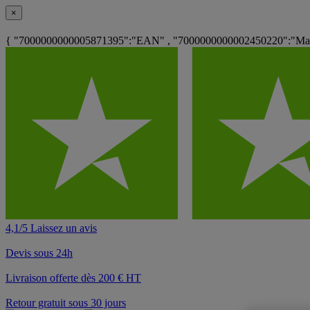
×
{ "7000000000005871395":"EAN" , "7000000000002450220":"Matér
4,1/5 Laissez un avis
Devis sous 24h
Livraison offerte dès 200 € HT
Retour gratuit sous 30 jours