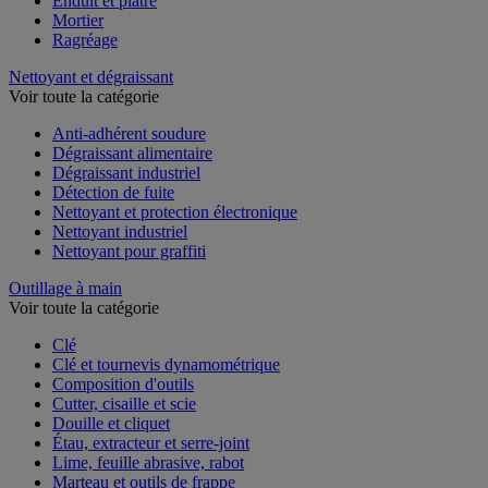
Enduit et plâtre
Mortier
Ragréage
Nettoyant et dégraissant
Voir toute la catégorie
Anti-adhérent soudure
Dégraissant alimentaire
Dégraissant industriel
Détection de fuite
Nettoyant et protection électronique
Nettoyant industriel
Nettoyant pour graffiti
Outillage à main
Voir toute la catégorie
Clé
Clé et tournevis dynamométrique
Composition d'outils
Cutter, cisaille et scie
Douille et cliquet
Étau, extracteur et serre-joint
Lime, feuille abrasive, rabot
Marteau et outils de frappe