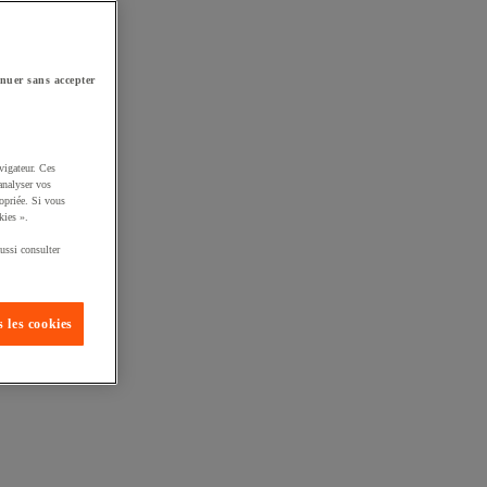
nuer sans accepter
vigateur. Ces
analyser vos
opriée. Si vous
kies ».
ussi consulter
 les cookies