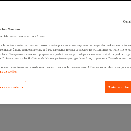
Conti
 chez Manutan
ne visite sur-mesure, nous tient à cœur !
uté un produit à votre panier :
ur le bouton « Autoriser tous les cookies », notre plateforme web va pouvoir échanger des cookies avec votre na
permettent à notre équipe marketing et à nos partenaires internet de mesurer les performances de notre site, et d'
'achats. Nous pouvons ainsi vous proposer des produits encore plus adaptés à vos besoins et de la publicité appr
s d'informations sur les finalités et choisir vos préférences par type de cookies, cliquez sur « Paramètres des coo
oisissez de continuer votre visite sans cookies, vous êtes le bienvenu aussi ! Pour en savoir plus, vous pouvez a
que de cookies.
es des cookies
Autoriser tous