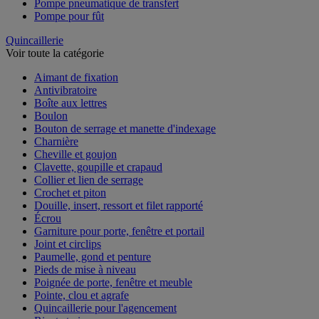
Pompe pneumatique de transfert
Pompe pour fût
Quincaillerie
Voir toute la catégorie
Aimant de fixation
Antivibratoire
Boîte aux lettres
Boulon
Bouton de serrage et manette d'indexage
Charnière
Cheville et goujon
Clavette, goupille et crapaud
Collier et lien de serrage
Crochet et piton
Douille, insert, ressort et filet rapporté
Écrou
Garniture pour porte, fenêtre et portail
Joint et circlips
Paumelle, gond et penture
Pieds de mise à niveau
Poignée de porte, fenêtre et meuble
Pointe, clou et agrafe
Quincaillerie pour l'agencement