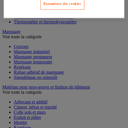
Mesure du temps
Paramètres des cookies
Mesure et repère de chantier
Mesure topographique
Mesureur et détecteur d'épaisseur
Thermomètre et thermohygromètre
Marquage
Voir toute la catégorie
Gravure
Marquage industriel
Marquage permanent
Marquage temporaire
Repérage
Ruban adhésif de marquage
Signalétique en entrepôt
Matériau pour gros-œuvre et finition du bâtiment
Voir toute la catégorie
Adjuvant et additif
Ciment, béton et enrobé
Colle sols et murs
Enduit et plâtre
Mortier
Ragréage