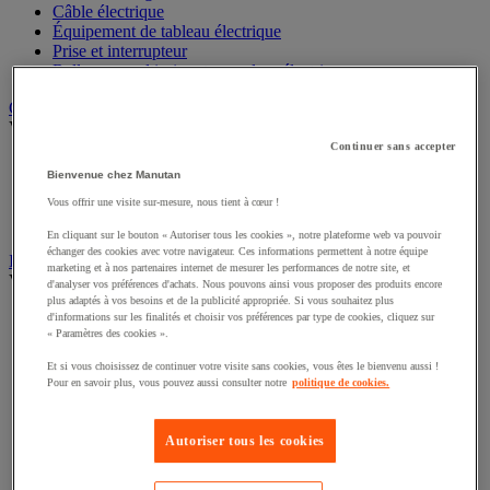
Câble électrique
Équipement de tableau électrique
Prise et interrupteur
Rallonge, multiprise et enrouleur électrique
Graissage et lubrifiant
Voir toute la catégorie
Continuer sans accepter
Anti-adhérent
Bienvenue chez Manutan
Graisse et huile
Lubrifiant et dégrippant
Vous offrir une visite sur-mesure, nous tient à cœur !
Outils de graissage
En cliquant sur le bouton « Autoriser tous les cookies », notre plateforme web va pouvoir
échanger des cookies avec votre navigateur. Ces informations permettent à notre équipe
Instrument de mesure
marketing et à nos partenaires internet de mesurer les performances de notre site, et
Voir toute la catégorie
d'analyser vos préférences d'achats. Nous pouvons ainsi vous proposer des produits encore
plus adaptés à vos besoins et de la publicité appropriée. Si vous souhaitez plus
Balance industrielle
d'informations sur les finalités et choisir vos préférences par type de cookies, cliquez sur
« Paramètres des cookies ».
Compteur et compteur-métreur
Dynamomètre
Et si vous choisissez de continuer votre visite sans cookies, vous êtes le bienvenu aussi !
Équipement optique
Pour en savoir plus, vous pouvez aussi consulter notre
politique de cookies.
Instrument de mesure de laboratoire
Mesure de distance
Mesure de la vitesse
Autoriser tous les cookies
Mesure de l'environnement
Mesure d'électricité