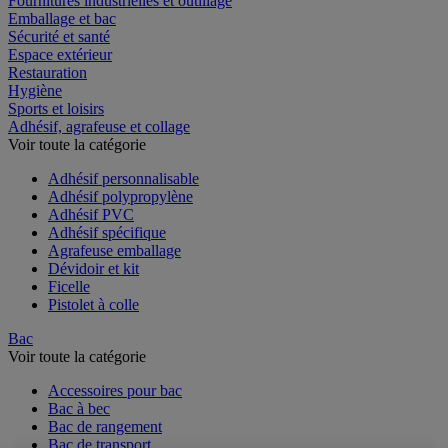
Fournitures industrielles et outillage
Emballage et bac
Sécurité et santé
Espace extérieur
Restauration
Hygiène
Sports et loisirs
Adhésif, agrafeuse et collage
Voir toute la catégorie
Adhésif personnalisable
Adhésif polypropylène
Adhésif PVC
Adhésif spécifique
Agrafeuse emballage
Dévidoir et kit
Ficelle
Pistolet à colle
Bac
Voir toute la catégorie
Accessoires pour bac
Bac à bec
Bac de rangement
Bac de transport