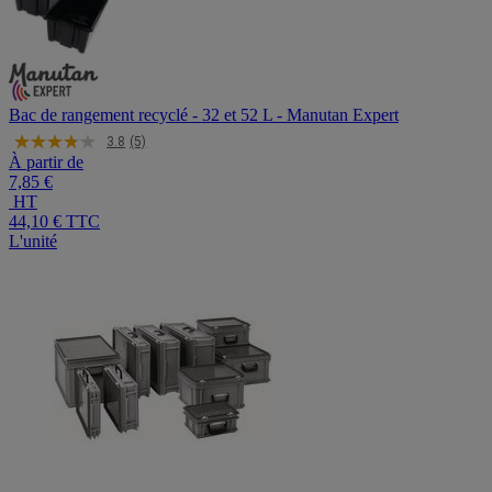
Bac de rangement recyclé - 32 et 52 L - Manutan Expert
3.8
(5)
À partir de
7,85 €
HT
44,10 €
TTC
L'unité