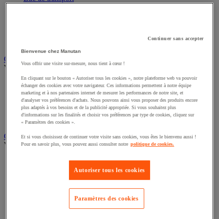
Bac gerbable
Bac norme Europe
Bac pliant
Bac-tiroirs
Continuer sans accepter
Rangement pour bacs
Bienvenue chez Manutan
Caisse carton, enveloppe et boîte postale
Vous offrir une visite sur-mesure, nous tient à cœur !
Voir toute la catégorie
En cliquant sur le bouton « Autoriser tous les cookies », notre plateforme web va pouvoir
Boîte et tube d'expédition
échanger des cookies avec votre navigateur. Ces informations permettent à notre équipe
Caisse carton
marketing et à nos partenaires internet de mesurer les performances de notre site, et
d'analyser vos préférences d'achats. Nous pouvons ainsi vous proposer des produits encore
Caisse en bois
plus adaptés à vos besoins et de la publicité appropriée. Si vous souhaitez plus
Caisse-palette carton
d'informations sur les finalités et choisir vos préférences par type de cookies, cliquez sur
Enveloppe et pochette d'expédition
« Paramètres des cookies ».
Contenant et fût
Et si vous choisissez de continuer votre visite sans cookies, vous êtes le bienvenu aussi !
Voir toute la catégorie
Pour en savoir plus, vous pouvez aussi consulter notre
politique de cookies.
Accessoires conteneur
Citerne
Autoriser tous les cookies
Coffre
Cuve
Flacon
Paramètres des cookies
Fût et accessoires pour fût
Jerrican et baril