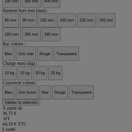
200 mm
300 mm
400 mm
Hauteur hors tout (mm) :
80 mm
90 mm
135 mm
160 mm
235 mm
250 mm
293 mm
295 mm
340 mm
Bac coloris :
Bleu
Gris clair
Rouge
Transparent
Charge maxi (kg) :
10 kg
15 kg
20 kg
25 kg
Couvercle coloris :
Bleu
Gris foncé
Noir
Rouge
Transparent
Validez la sélection
À partir de
36,75 €
HT
44,10 €
TTC
L'unité