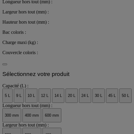
Longueur hors tout (mm) :
Largeur hors tout (mm) :
Hauteur hors tout (mm) :
Bac coloris :
Charge maxi (kg) :
Couvercle coloris :
Sélectionnez votre produit
Capacité (L) :
5 L
9 L
10 L
12 L
14 L
20 L
24 L
30 L
45 L
50 L
Longueur hors tout (mm) :
300 mm
400 mm
600 mm
Largeur hors tout (mm) :