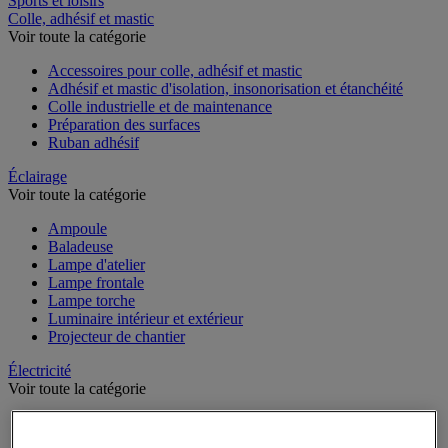
Sports et loisirs
Colle, adhésif et mastic
Voir toute la catégorie
Accessoires pour colle, adhésif et mastic
Adhésif et mastic d'isolation, insonorisation et étanchéité
Colle industrielle et de maintenance
Préparation des surfaces
Ruban adhésif
Éclairage
Voir toute la catégorie
Ampoule
Baladeuse
Lampe d'atelier
Lampe frontale
Lampe torche
Luminaire intérieur et extérieur
Projecteur de chantier
Électricité
Voir toute la catégorie
Accessoires pour tableau électrique
Batterie, chargeur et câble