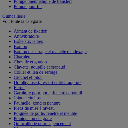
Pompe pneumatique de transfert
Pompe pour fût
Quincaillerie
Voir toute la catégorie
Aimant de fixation
Antivibratoire
Boîte aux lettres
Boulon
Bouton de serrage et manette d'indexage
Charnière
Cheville et goujon
Clavette, goupille et crapaud
Collier et lien de serrage
Crochet et piton
Douille, insert, ressort et filet rapporté
Écrou
Garniture pour porte, fenêtre et portail
Joint et circlips
Paumelle, gond et penture
Pieds de mise à niveau
Poignée de porte, fenêtre et meuble
Pointe, clou et agrafe
Quincaillerie pour l'agencement