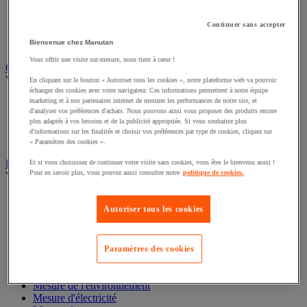
Câble électrique
Équipement de tableau électrique
Continuer sans accepter
Prise et interrupteur
Rallonge, multiprise et enrouleur électrique
Bienvenue chez Manutan
Vous offrir une visite sur-mesure, nous tient à cœur !
Graissage et lubrifiant
Voir toute la catégorie
En cliquant sur le bouton « Autoriser tous les cookies », notre plateforme web va pouvoir
échanger des cookies avec votre navigateur. Ces informations permettent à notre équipe
marketing et à nos partenaires internet de mesurer les performances de notre site, et
Anti-adhérent
d'analyser vos préférences d'achats. Nous pouvons ainsi vous proposer des produits encore
Graisse et huile
plus adaptés à vos besoins et de la publicité appropriée. Si vous souhaitez plus
Lubrifiant et dégrippant
d'informations sur les finalités et choisir vos préférences par type de cookies, cliquez sur
Outils de graissage
« Paramètres des cookies ».
Instrument de mesure
Et si vous choisissez de continuer votre visite sans cookies, vous êtes le bienvenu aussi !
Pour en savoir plus, vous pouvez aussi consulter notre
politique de cookies.
Voir toute la catégorie
Balance industrielle
Autoriser tous les cookies
Compteur et compteur-métreur
Dynamomètre
Équipement optique
Instrument de mesure de laboratoire
Paramètres des cookies
Mesure de distance
Mesure de la vitesse
Mesure de l'environnement
Mesure d'électricité