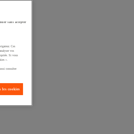
nuer sans accepter
vigateur. Ces
analyser vos
opriée. Si vous
kies ».
ussi consulter
 les cookies