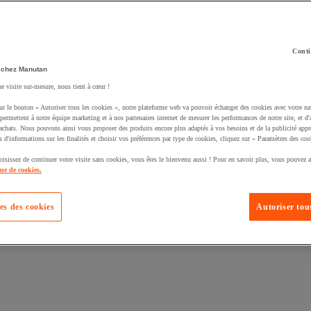
Conti
 chez Manutan
ne visite sur-mesure, nous tient à cœur !
uté un produit à votre panier :
ur le bouton « Autoriser tous les cookies », notre plateforme web va pouvoir échanger des cookies avec votre na
permettent à notre équipe marketing et à nos partenaires internet de mesurer les performances de notre site, et d'
'achats. Nous pouvons ainsi vous proposer des produits encore plus adaptés à vos besoins et de la publicité appr
s d'informations sur les finalités et choisir vos préférences par type de cookies, cliquez sur « Paramètres des coo
oisissez de continuer votre visite sans cookies, vous êtes le bienvenu aussi ! Pour en savoir plus, vous pouvez a
que de cookies.
es des cookies
Autoriser tous