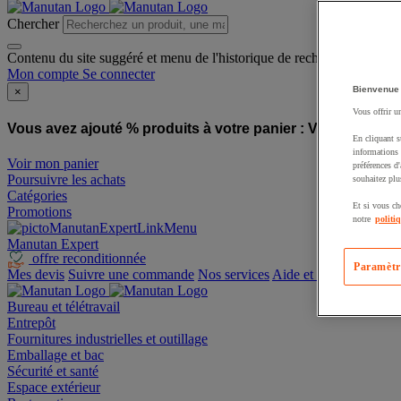
Chercher
Contenu du site suggéré et menu de l'historique de recherche
Mon compte
Se connecter
Bienvenue
×
Vous offrir u
Vous avez ajouté % produits à votre panier :
Vous avez ajo
En cliquant s
informations 
Voir mon panier
préférences d
Poursuivre les achats
souhaitez plu
Catégories
Et si vous ch
Promotions
notre
politi
Manutan Expert
offre reconditionnée
Paramètr
Mes devis
Suivre une commande
Nos services
Aide et contact
Bureau et télétravail
Entrepôt
Fournitures industrielles et outillage
Emballage et bac
Sécurité et santé
Espace extérieur