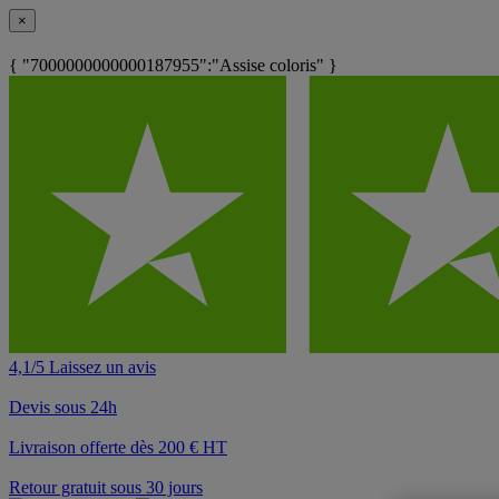
×
{ "7000000000000187955":"Assise coloris" }
4,1/5 Laissez un avis
Devis sous 24h
Livraison offerte dès 200 € HT
Retour gratuit sous 30 jours