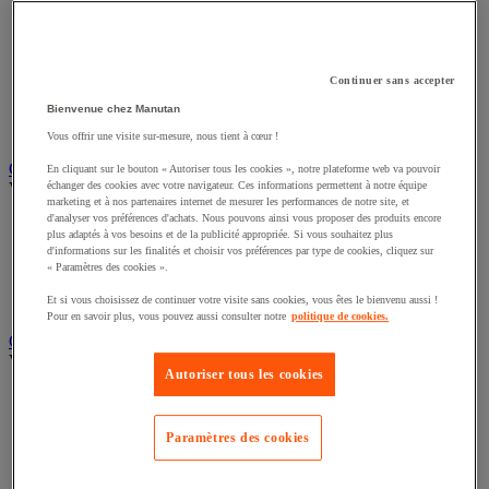
Éclairage scénique et architectural
Éclairage studio et accessoirisation
Équipement audio et Hi-Fi
Matériel de projection et vidéoprojection
Continuer sans accepter
Sonorisation et enregistrement professionnels
Studio Web radio et vidéo
Bienvenue chez Manutan
Système d'affichage dynamique et interactif
Vous offrir une visite sur-mesure, nous tient à cœur !
Télévision, lecteur DVD et Blu-ray
En cliquant sur le bouton « Autoriser tous les cookies », notre plateforme web va pouvoir
Chauffage, climatisation et traitement de l'air
échanger des cookies avec votre navigateur. Ces informations permettent à notre équipe
marketing et à nos partenaires internet de mesurer les performances de notre site, et
Voir toute la catégorie
d'analyser vos préférences d'achats. Nous pouvons ainsi vous proposer des produits encore
plus adaptés à vos besoins et de la publicité appropriée. Si vous souhaitez plus
Chauffage
d'informations sur les finalités et choisir vos préférences par type de cookies, cliquez sur
Climatiseur
« Paramètres des cookies ».
Rafraîchisseur d'air
Traitement de l'air
Et si vous choisissez de continuer votre visite sans cookies, vous êtes le bienvenu aussi !
Pour en savoir plus, vous pouvez aussi consulter notre
politique de cookies.
Ventilateur
Classement et archivage
Autoriser tous les cookies
Voir toute la catégorie
Accessoires de classement pour le bureau
Boîte et caisse d'archives
Paramètres des cookies
Chemise et trieur
Classeur, intercalaire et pochette