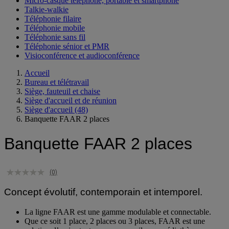
Micro-casque téléphone, portable et smartphone
Talkie-walkie
Téléphonie filaire
Téléphonie mobile
Téléphonie sans fil
Téléphonie sénior et PMR
Visioconférence et audioconférence
Accueil
Bureau et télétravail
Siège, fauteuil et chaise
Siège d'accueil et de réunion
Siège d'accueil
(48)
Banquette FAAR 2 places
Banquette FAAR 2 places
(0)
Concept évolutif, contemporain et intemporel.
La ligne FAAR est une gamme modulable et connectable.