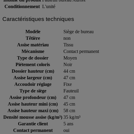
Conditionnement
L'unité
Caractéristiques techniques
Modèle
Siège de bureau
Têtière
non
Assise matériau
Tissu
Mécanisme
Contact permanent
Type de dossier
Moyen
Piétement coloris
Noir
Dossier hauteur (cm)
44 cm
Assise largeur (cm)
47 cm
Accoudoir réglage
Fixe
Type de siège
Fauteuil
Assise profondeur (cm)
47 cm
Assise hauteur mini (cm)
45 cm
Assise hauteur maxi (cm)
58 cm
Densité mousse assise (kg/m³)
35 kg/m³
Garantie client
5 ans
Contact permanent
oui