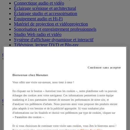
Connectique audio et vidéo
Éclairage scénique et architectural
Éclairage studio et accessoirisation
Équipement audio et Hi-Fi
Matériel de projection et vidéoprojection
Sonorisation et enregistrement professionnels
Studio Web radio et vidéo
Système d'affichage dynamique et interactif
Télévision, lecteur DVD et Blu-ray
Chauffage, climatisation et traitement de l'air
Voir toute la catégorie
Continuer sans accepter
Chauffage
Climatiseur
Bienvenue chez Manutan
Rafraîchisseur d'air
Vous offrir une visite sur-mesure, nous tient à cœur !
Traitement de l'air
Ventilateur
En cliquant sur le bouton « Autoriser tous les cookies », notre plateforme web va pouvoir
échanger des cookies avec votre navigateur. Ces informations permettent à notre équipe
marketing et à nos partenaires internet de mesurer les performances de notre site, et
Classement et archivage
d'analyser vos préférences d'achats. Nous pouvons ainsi vous proposer des produits encore
Voir toute la catégorie
plus adaptés à vos besoins et de la publicité appropriée. Si vous souhaitez plus
d'informations sur les finalités et choisir vos préférences par type de cookies, cliquez sur
Accessoires de classement pour le bureau
« Paramètres des cookies ».
Boîte et caisse d'archives
Chemise et trieur
Et si vous choisissez de continuer votre visite sans cookies, vous êtes le bienvenu aussi !