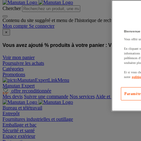
Chercher
Contenu du site suggéré et menu de l'historique de recherche
Mon compte
Se connecter
Bienvenue
×
Vous offrir u
Vous avez ajouté % produits à votre panier :
Vous avez ajo
En cliquant s
informations 
Voir mon panier
préférences d
Poursuivre les achats
souhaitez plu
Catégories
Et si vous ch
Promotions
notre
politi
Manutan Expert
offre reconditionnée
Paramètr
Mes devis
Suivre une commande
Nos services
Aide et contact
Bureau et télétravail
Entrepôt
Fournitures industrielles et outillage
Emballage et bac
Sécurité et santé
Espace extérieur