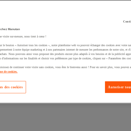
Conti
 chez Manutan
ne visite sur-mesure, nous tient à cœur !
uté un produit à votre panier :
ur le bouton « Autoriser tous les cookies », notre plateforme web va pouvoir échanger des cookies avec votre na
permettent à notre équipe marketing et à nos partenaires internet de mesurer les performances de notre site, et d'
'achats. Nous pouvons ainsi vous proposer des produits encore plus adaptés à vos besoins et de la publicité appr
s d'informations sur les finalités et choisir vos préférences par type de cookies, cliquez sur « Paramètres des coo
oisissez de continuer votre visite sans cookies, vous êtes le bienvenu aussi ! Pour en savoir plus, vous pouvez a
que de cookies.
es des cookies
Autoriser tous