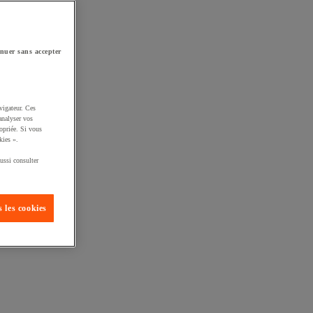
nuer sans accepter
vigateur. Ces
analyser vos
opriée. Si vous
kies ».
ussi consulter
 les cookies