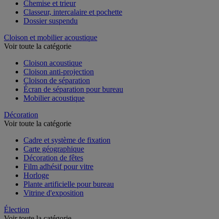
Chemise et trieur
Classeur, intercalaire et pochette
Dossier suspendu
Cloison et mobilier acoustique
Voir toute la catégorie
Cloison acoustique
Cloison anti-projection
Cloison de séparation
Écran de séparation pour bureau
Mobilier acoustique
Décoration
Voir toute la catégorie
Cadre et système de fixation
Carte géographique
Décoration de fêtes
Film adhésif pour vitre
Horloge
Plante artificielle pour bureau
Vitrine d'exposition
Élection
Voir toute la catégorie