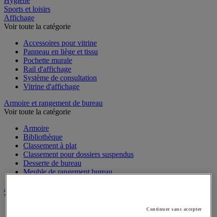
Hygiène
Sports et loisirs
Affichage
Voir toute la catégorie
Accessoires pour vitrine
Panneau en liège et tissu
Pochette murale
Rail d'affichage
Système de consultation
Vitrine d'affichage
Armoire et rangement de bureau
Voir toute la catégorie
Armoire
Bibliothèque
Classement à plat
Classement pour dossiers suspendus
Desserte de bureau
Meuble de rangement bureau
Audiovisuel
Voir toute la catégorie
Continuer sans accepter
Appareil photo, caméscope et jumelles