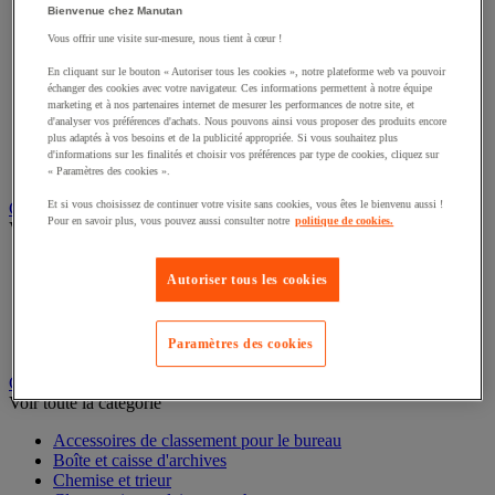
Connectique audio et vidéo
Bienvenue chez Manutan
Éclairage scénique et architectural
Vous offrir une visite sur-mesure, nous tient à cœur !
Éclairage studio et accessoirisation
Équipement audio et Hi-Fi
En cliquant sur le bouton « Autoriser tous les cookies », notre plateforme web va pouvoir
Matériel de projection et vidéoprojection
échanger des cookies avec votre navigateur. Ces informations permettent à notre équipe
marketing et à nos partenaires internet de mesurer les performances de notre site, et
Sonorisation et enregistrement professionnels
d'analyser vos préférences d'achats. Nous pouvons ainsi vous proposer des produits encore
Studio Web radio et vidéo
plus adaptés à vos besoins et de la publicité appropriée. Si vous souhaitez plus
Système d'affichage dynamique et interactif
d'informations sur les finalités et choisir vos préférences par type de cookies, cliquez sur
Télévision, lecteur DVD et Blu-ray
« Paramètres des cookies ».
Et si vous choisissez de continuer votre visite sans cookies, vous êtes le bienvenu aussi !
Chauffage, climatisation et traitement de l'air
Pour en savoir plus, vous pouvez aussi consulter notre
politique de cookies.
Voir toute la catégorie
Chauffage
Autoriser tous les cookies
Climatiseur
Rafraîchisseur d'air
Traitement de l'air
Ventilateur
Paramètres des cookies
Classement et archivage
Voir toute la catégorie
Accessoires de classement pour le bureau
Boîte et caisse d'archives
Chemise et trieur