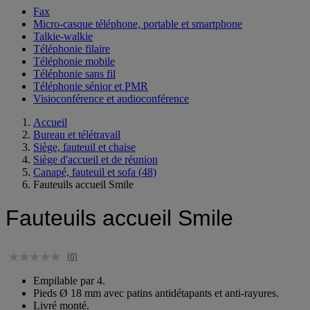
Fax
Micro-casque téléphone, portable et smartphone
Talkie-walkie
Téléphonie filaire
Téléphonie mobile
Téléphonie sans fil
Téléphonie sénior et PMR
Visioconférence et audioconférence
Accueil
Bureau et télétravail
Siège, fauteuil et chaise
Siège d'accueil et de réunion
Canapé, fauteuil et sofa
(48)
Fauteuils accueil Smile
Fauteuils accueil Smile
(0)
Empilable par 4.
Pieds Ø 18 mm avec patins antidétapants et anti-rayures.
Livré monté.