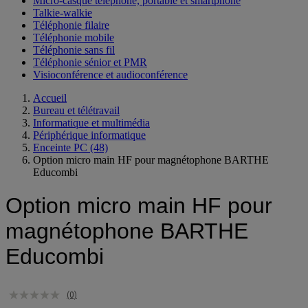
Micro-casque téléphone, portable et smartphone
Talkie-walkie
Téléphonie filaire
Téléphonie mobile
Téléphonie sans fil
Téléphonie sénior et PMR
Visioconférence et audioconférence
Accueil
Bureau et télétravail
Informatique et multimédia
Périphérique informatique
Enceinte PC
(48)
Option micro main HF pour magnétophone BARTHE
Educombi
Option micro main HF pour
magnétophone BARTHE
Educombi
(0)