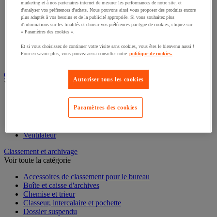
marketing et à nos partenaires internet de mesurer les performances de notre site, et
Éclairage scénique et architectural
d'analyser vos préférences d'achats. Nous pouvons ainsi vous proposer des produits encore
Éclairage studio et accessoirisation
plus adaptés à vos besoins et de la publicité appropriée. Si vous souhaitez plus
Équipement audio et Hi-Fi
d'informations sur les finalités et choisir vos préférences par type de cookies, cliquez sur
Matériel de projection et vidéoprojection
« Paramètres des cookies ».
Sonorisation et enregistrement professionnels
Et si vous choisissez de continuer votre visite sans cookies, vous êtes le bienvenu aussi !
Studio Web radio et vidéo
Pour en savoir plus, vous pouvez aussi consulter notre
politique de cookies.
Système d'affichage dynamique et interactif
Télévision, lecteur DVD et Blu-ray
Autoriser tous les cookies
Chauffage, climatisation et traitement de l'air
Voir toute la catégorie
Chauffage
Paramètres des cookies
Climatiseur
Rafraîchisseur d'air
Traitement de l'air
Ventilateur
Classement et archivage
Voir toute la catégorie
Accessoires de classement pour le bureau
Boîte et caisse d'archives
Chemise et trieur
Classeur, intercalaire et pochette