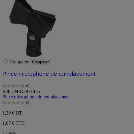
Comparer
Comparer
Pince microphone de remplacement
(0)
0.0
Réf. : MIG2871435
sur
Pince microphone de remplacement
5
(0)
étoiles.
0.0
sur
1,39 €
HT
5
étoiles.
1,67 € TTC
L'unité