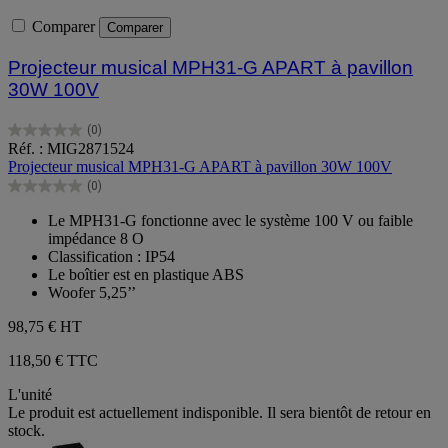
Comparer
Comparer
Projecteur musical MPH31-G APART à pavillon
30W 100V
(0)
0.0
Réf. : MIG2871524
sur
Projecteur musical MPH31-G APART à pavillon 30W 100V
5
(0)
étoiles.
0.0
sur
Le MPH31-G fonctionne avec le système 100 V ou faible
5
impédance 8 O
étoiles.
Classification : IP54
Le boîtier est en plastique ABS
Woofer 5,25’’
98,75 €
HT
118,50 € TTC
L'unité
Le produit est actuellement indisponible. Il sera bientôt de retour en
stock.