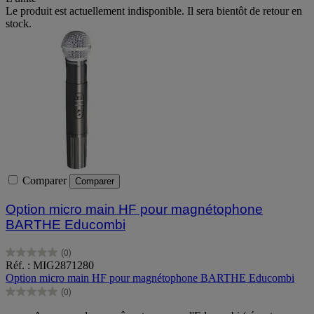
Le produit est actuellement indisponible. Il sera bientôt de retour en
stock.
Comparer
Comparer
Option micro main HF pour magnétophone
BARTHE Educombi
(0)
0.0
Réf. : MIG2871280
sur
Option micro main HF pour magnétophone BARTHE Educombi
5
(0)
étoiles.
0.0
sur