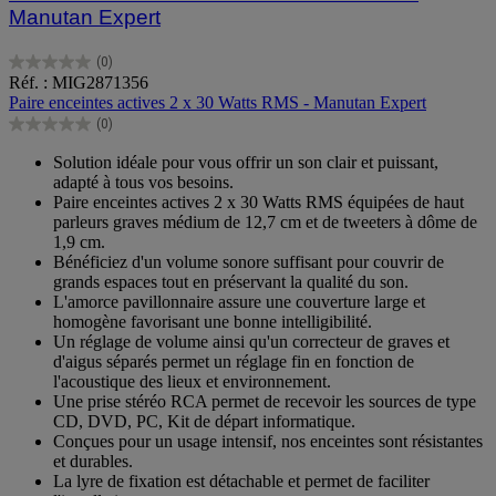
Manutan Expert
(0)
0.0
Réf. : MIG2871356
sur
Paire enceintes actives 2 x 30 Watts RMS - Manutan Expert
5
(0)
étoiles.
0.0
sur
Solution idéale pour vous offrir un son clair et puissant,
5
adapté à tous vos besoins.
étoiles.
Paire enceintes actives 2 x 30 Watts RMS équipées de haut
parleurs graves médium de 12,7 cm et de tweeters à dôme de
1,9 cm.
Bénéficiez d'un volume sonore suffisant pour couvrir de
grands espaces tout en préservant la qualité du son.
L'amorce pavillonnaire assure une couverture large et
homogène favorisant une bonne intelligibilité.
Un réglage de volume ainsi qu'un correcteur de graves et
d'aigus séparés permet un réglage fin en fonction de
l'acoustique des lieux et environnement.
Une prise stéréo RCA permet de recevoir les sources de type
CD, DVD, PC, Kit de départ informatique.
Conçues pour un usage intensif, nos enceintes sont résistantes
et durables.
La lyre de fixation est détachable et permet de faciliter