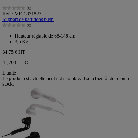
(0)
0.0
Réf. : MIG2871827
sur
Support de partitions plein
5
(0)
étoiles.
0.0
sur
Hauteur réglable de 68-148 cm
5
3,5 Kg.
étoiles.
34,75 €
HT
41,70 € TTC
L'unité
Le produit est actuellement indisponible. Il sera bientôt de retour en
stock.