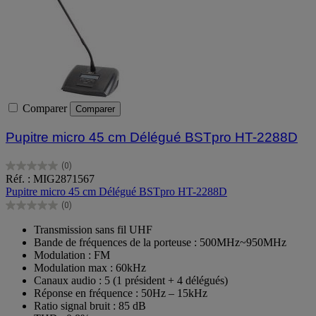
Comparer
Comparer
Pupitre micro 45 cm Délégué BSTpro HT-2288D
(0)
0.0
Réf. : MIG2871567
sur
Pupitre micro 45 cm Délégué BSTpro HT-2288D
5
(0)
étoiles.
0.0
sur
Transmission sans fil UHF
5
Bande de fréquences de la porteuse : 500MHz~950MHz
étoiles.
Modulation : FM
Modulation max : 60kHz
Canaux audio : 5 (1 président + 4 délégués)
Réponse en fréquence : 50Hz – 15kHz
Ratio signal bruit : 85 dB