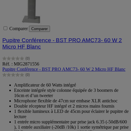
Comparer
Comparer
Pupitre Conférence - BST PRO AMC73- 60 W 2
Micro HF Blanc
(0)
0.0
Réf. : MIG2871556
sur
Pupitre Conférence - BST PRO AMC73- 60 W 2 Micro HF Blanc
5
(0)
étoiles.
0.0
sur
Amplificateur de 60 Watts intégré
5
Enceinte intégrée style colonne équipée de 3 boomers de
étoiles.
16cm et d’un tweeter
Microphone flexible de 47cm sur embase XLR antichoc
Double récepteur HF intégré et 2 micros mains fournis
1 flexible lumineux à LED de 45cm pour éclairer le pupitre de
lecture
1 entrée micro supplémentaire par prise jack 6.35 (-50dB/600
), 1 entrée auxiliaire (-20dB /10k) 1 sortie symétrique par prise