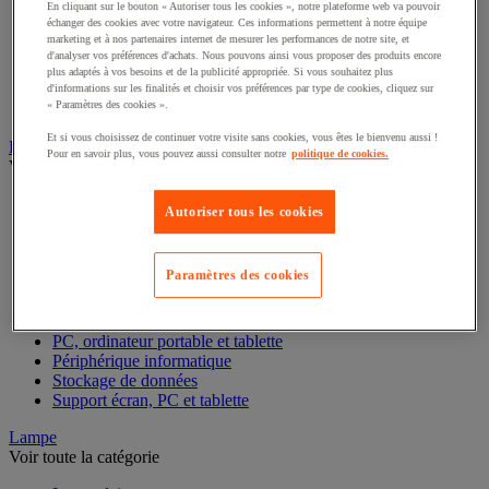
En cliquant sur le bouton « Autoriser tous les cookies », notre plateforme web va pouvoir
échanger des cookies avec votre navigateur. Ces informations permettent à notre équipe
Boîte à monnaie
marketing et à nos partenaires internet de mesurer les performances de notre site, et
Compteuse-trieuse et détecteur de faux billets
d'analyser vos préférences d'achats. Nous pouvons ainsi vous proposer des produits encore
Monnaie et compteuse-trieuse
plus adaptés à vos besoins et de la publicité appropriée. Si vous souhaitez plus
Scanner de code-barre et accessoires
d'informations sur les finalités et choisir vos préférences par type de cookies, cliquez sur
« Paramètres des cookies ».
Terminal de paiement
Et si vous choisissez de continuer votre visite sans cookies, vous êtes le bienvenu aussi !
Informatique et multimédia
Pour en savoir plus, vous pouvez aussi consulter notre
politique de cookies.
Voir toute la catégorie
Accessoires PC, ordinateur portable et tablette
Autoriser tous les cookies
Bagagerie informatique
Chariot mobile informatique
Connectique informatique
Paramètres des cookies
Imprimante, imprimante 3D et scanner
Matériel et câblage réseau
Matériel informatique reconditionné
PC, ordinateur portable et tablette
Périphérique informatique
Stockage de données
Support écran, PC et tablette
Lampe
Voir toute la catégorie