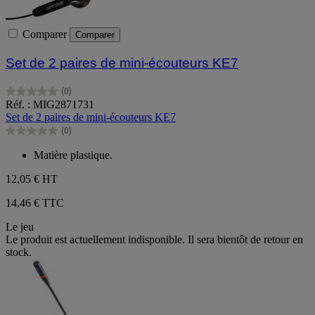
Comparer
Comparer
Set de 2 paires de mini-écouteurs KE7
(0)
0.0
Réf. : MIG2871731
sur
Set de 2 paires de mini-écouteurs KE7
5
(0)
étoiles.
0.0
sur
Matière plastique.
5
étoiles.
12,05 €
HT
14,46 € TTC
Le jeu
Le produit est actuellement indisponible. Il sera bientôt de retour en
stock.