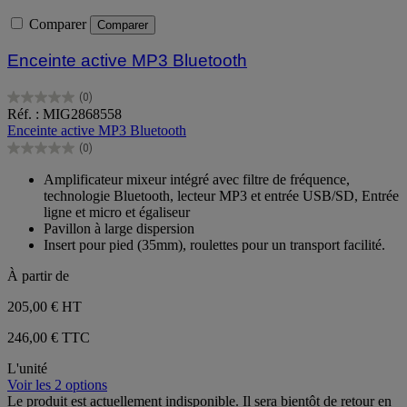
Comparer
Comparer
Enceinte active MP3 Bluetooth
(0)
0.0
Réf. : MIG2868558
sur
Enceinte active MP3 Bluetooth
5
(0)
étoiles.
0.0
sur
Amplificateur mixeur intégré avec filtre de fréquence,
5
technologie Bluetooth, lecteur MP3 et entrée USB/SD, Entrée
étoiles.
ligne et micro et égaliseur
Pavillon à large dispersion
Insert pour pied (35mm), roulettes pour un transport facilité.
À partir de
205,00 €
HT
246,00 € TTC
L'unité
Voir les 2 options
Le produit est actuellement indisponible. Il sera bientôt de retour en