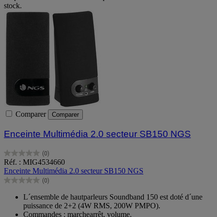
stock.
Comparer
Comparer
Enceinte Multimédia 2.0 secteur SB150 NGS
(0)
0.0
Réf. : MIG4534660
sur
Enceinte Multimédia 2.0 secteur SB150 NGS
5
(0)
étoiles.
0.0
sur
L´ensemble de hautparleurs Soundband 150 est doté d´une
5
puissance de 2+2 (4W RMS, 200W PMPO).
étoiles.
Commandes : marchearrêt, volume.