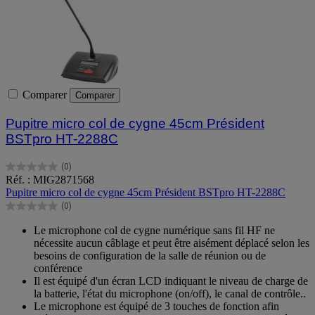
Comparer
Comparer
Pupitre micro col de cygne 45cm Président
BSTpro HT-2288C
(0)
0.0
Réf. : MIG2871568
sur
Pupitre micro col de cygne 45cm Président BSTpro HT-2288C
5
(0)
étoiles.
0.0
sur
Le microphone col de cygne numérique sans fil HF ne
5
nécessite aucun câblage et peut être aisément déplacé selon les
étoiles.
besoins de configuration de la salle de réunion ou de
conférence
Il est équipé d'un écran LCD indiquant le niveau de charge de
la batterie, l'état du microphone (on/off), le canal de contrôle..
Le microphone est équipé de 3 touches de fonction afin