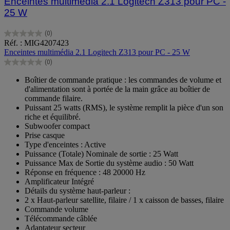
Enceintes multimédia 2.1 Logitech Z313 pour PC -
25 W
(0)
0.0
Réf. : MIG4207423
sur
Enceintes multimédia 2.1 Logitech Z313 pour PC - 25 W
5
(0)
étoiles.
0.0
sur
Boîtier de commande pratique : les commandes de volume et
5
d'alimentation sont à portée de la main grâce au boîtier de
étoiles.
commande filaire.
Puissant 25 watts (RMS), le système remplit la pièce d'un son
riche et équilibré.
Subwoofer compact
Prise casque
Type d'enceintes : Active
Puissance (Totale) Nominale de sortie : 25 Watt
Puissance Max de Sortie du système audio : 50 Watt
Réponse en fréquence : 48 20000 Hz
Amplificateur Intégré
Détails du système haut-parleur :
2 x Haut-parleur satellite, filaire / 1 x caisson de basses, filaire
Commande volume
Télécommande câblée
Adaptateur secteur